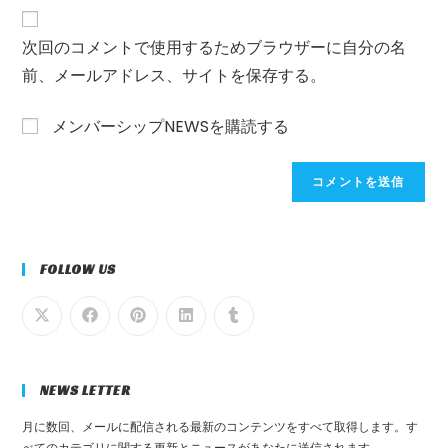
レ
ま
ト
ス
た
の
次回のコメントで使用するためブラウザーに自分の名
を
は
URL
前、メールアドレス、サイトを保存する。
入
ユ
を
力
ー
入
し
メンバーシップNEWSを購読する
ザ
力
て
ー
し
コ
名
て
メ
を
く
ン
入
だ
ト
力
さ
FOLLOW US
し
い。
て
(任
く
意)
だ
さ
NEWS LETTER
い
月に数回、メールに配信される最新のコンテンツをすべて取得します。す