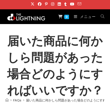
コ
ン
テ
メニュー
0
ン
ツ
へ
届いた商品に何か
ス
キ
しら問題があった
ッ
プ
場合どのようにす
ればいいですか？
>
FAQs
>
届いた商品に何かしら問題があった場合どのようにすれば