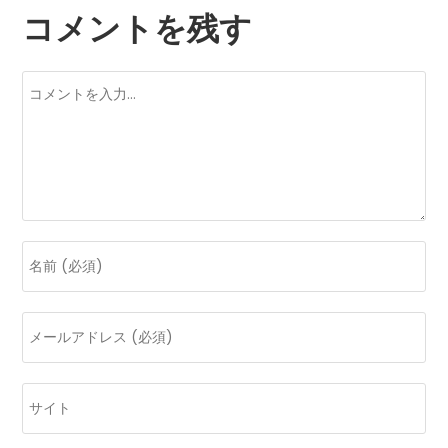
コメントを残す
コ
メ
ン
ト
コ
メ
ン
メ
ト
ー
す
ル
る
Web
ア
名
サ
ド
前
イ