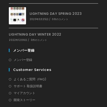
LIGHTNING DAY SPRING 2023
2023年3月25日
/
0件のコメント
LIGHTNING DAY WINTER 2022
2022年12月6日
/
0件のコメント
メンバー登録
新
メンバー登録
し
Customer Services
い
タ
新
よくあるご質問（FAQ)
ブ
し
新
サポート 取扱説明書
で
い
し
新
マイアカウント
開
タ
い
し
新
開発ストーリー
く
ブ
タ
い
し