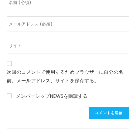
メ
ン
メ
ト
ー
す
ル
る
Web
ア
名
サ
ド
前
イ
レ
ま
ト
ス
た
の
次回のコメントで使用するためブラウザーに自分の名
を
は
URL
前、メールアドレス、サイトを保存する。
入
ユ
を
力
ー
入
し
メンバーシップNEWSを購読する
ザ
力
て
ー
し
コ
名
て
メ
を
く
ン
入
だ
ト
力