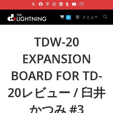
コ
ン
テ
メニュー
0
ン
ツ
へ
TDW-20
ス
キ
EXPANSION
ッ
プ
BOARD FOR TD-
20レビュー / 臼井
かつみ #3