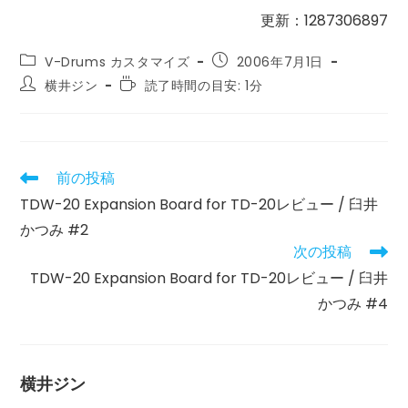
更新：1287306897
投
投
V-Drums カスタマイズ
2006年7月1日
稿
稿
投
読
横井ジン
読了時間の目安: 1分
カ
公
稿
む
テ
開
者:
の
ゴ
日:
に
リ
か
ー:
か
前の投稿
そ
る
の
TDW-20 Expansion Board for TD-20レビュー / 臼井
時
他
間:
かつみ #2
の
記
次の投稿
事
TDW-20 Expansion Board for TD-20レビュー / 臼井
を
読
かつみ #4
む
横井ジン