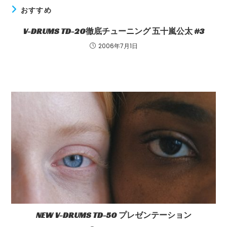
さ
し
おすすめ
い。
て
V-DRUMS TD-20徹底チューニング 五十嵐公太 #3
(任
く
意)
2006年7月1日
だ
さ
い
NEW V-DRUMS TD-50 プレゼンテーション