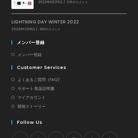
2023年3月25日
/
0件のコメント
LIGHTNING DAY WINTER 2022
2022年12月6日
/
0件のコメント
メンバー登録
新
メンバー登録
し
Customer Services
い
タ
新
よくあるご質問（FAQ)
ブ
し
新
サポート 取扱説明書
で
い
し
新
マイアカウント
開
タ
い
し
新
開発ストーリー
く
ブ
タ
い
し
で
ブ
タ
い
Follow Us
開
で
ブ
タ
く
開
で
ブ