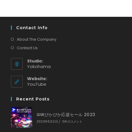
Contact Info
About The Company
Contact Us
Studio:
Yokohama
Website:
YouTube
Recent Posts
GWぴかぴか応援セール 2023
2023年5月2日
/
0件のコメント