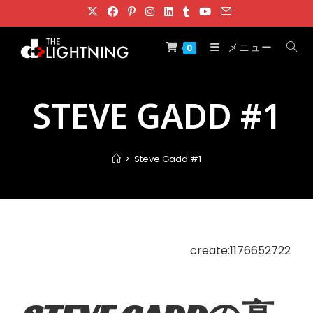
メニュー
0
STEVE GADD #1
>
Steve Gadd #1
create:1176652722