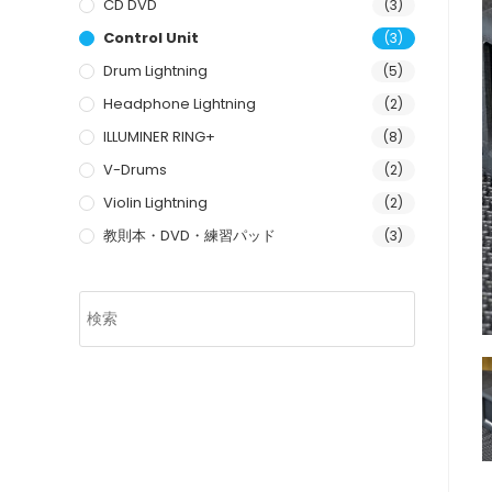
CD DVD
(3)
Control Unit
(3)
Drum Lightning
(5)
Headphone Lightning
(2)
ILLUMINER RING+
(8)
V-Drums
(2)
Violin Lightning
(2)
教則本・DVD・練習パッド
(3)
Press
Escape
to
close
the
search
panel.