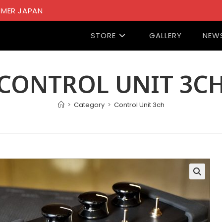
MER JAPAN
STORE
GALLERY
NEW
CONTROL UNIT 3C
>
Category
>
Control Unit 3ch
🔍