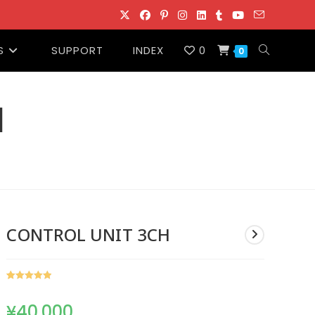
S
SUPPORT
INDEX
0
ウ
0
ェ
H
ブ
サ
イ
CONTROL UNIT 3CH
ト
1
件の利用者
の
評価に基づ
¥
40,000
く5段階評