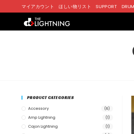
コ
マイアカウント
ほしい物リスト
SUPPORT
DRUM
ン
テ
ン
ツ
へ
ス
キ
ッ
プ
PRODUCT CATEGORIES
Accessory
(6)
Amp Lightning
(1)
Cajon Lightning
(1)