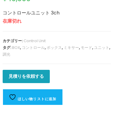
価のうち、
5.00
点
コントロールユニット 3ch
検
在庫切れ
索
カテゴリー:
Control Unit
タグ:
BOX
,
コントロール
,
ボックス
,
ミキサー
,
モード
,
ユニット
,
を
調光
ト
見積りを依頼する
グ
ほしい物リストに追加
ル