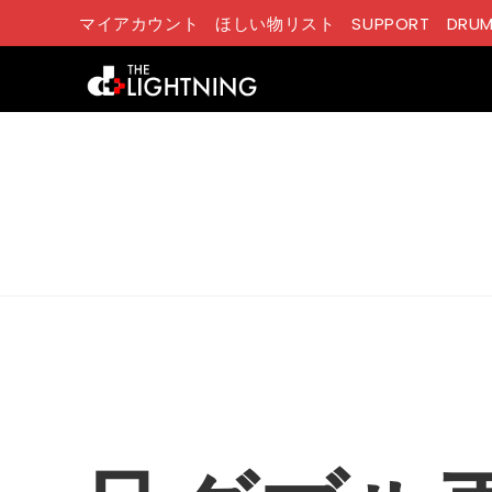
コ
マイアカウント
ほしい物リスト
SUPPORT
DRUM
ン
テ
ン
ツ
へ
ス
キ
ッ
プ