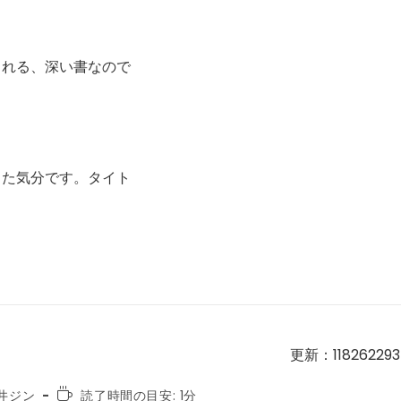
される、深い書なので
った気分です。タイト
更新：118262293
読
井ジン
読了時間の目安: 1分