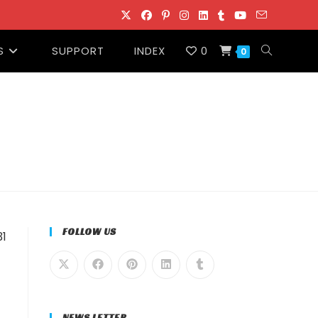
S
SUPPORT
INDEX
0
ウ
0
ェ
ブ
サ
イ
FOLLOW US
1
ト
の
NEWS LETTER