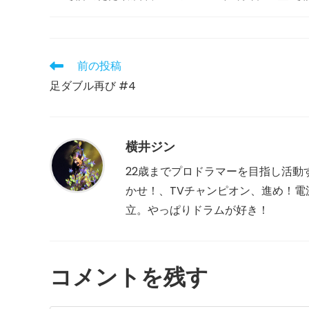
稿
稿
稿
カ
公
者:
テ
開
ゴ
日:
リ
前の投稿
そ
ー:
の
足ダブル再び #4
他
の
記
事
を
横井ジン
読
む
22歳までプロドラマーを目指し活動
かせ！、TVチャンピオン、進め！電波少
立。やっぱりドラムが好き！
コメントを残す