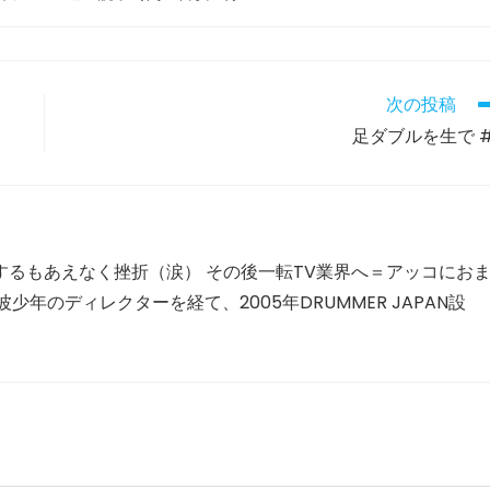
む
の
に
か
か
次の投稿
る
足ダブルを生で #
時
間:
するもあえなく挫折（涙） その後一転TV業界へ＝アッコにお
年のディレクターを経て、2005年DRUMMER JAPAN設