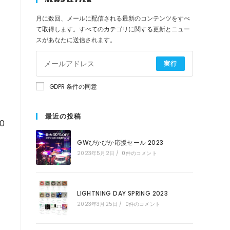
月に数回、メールに配信される最新のコンテンツをすべ
検
て取得します。すべてのカテゴリに関する更新とニュー
スがあなたに送信されます。
索
実行
を
GDPR 条件の同意
ト
最近の投稿
0
GWぴかぴか応援セール 2023
グ
2023年5月2日
/
0件のコメント
ル
LIGHTNING DAY SPRING 2023
2023年3月25日
/
0件のコメント