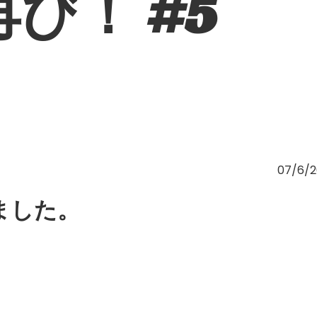
び！ #5
07/6/2
ました。