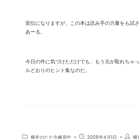
宣伝になりますが、この本は読み手の力量をも試
あーる。
今日の件に気づけただけでも、もう元が取れちゃ
ルどおりのヒント集なのだ。
投
投
投
横井のただ今練習中
2008年4月1日
横