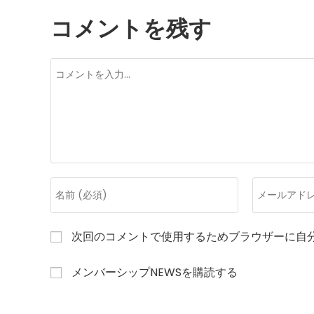
コメントを残す
コ
メ
ン
ト
コ
メ
メ
ー
ン
ル
次回のコメントで使用するためブラウザーに自
ト
ア
す
ド
メンバーシップNEWSを購読する
る
レ
名
ス
前
を