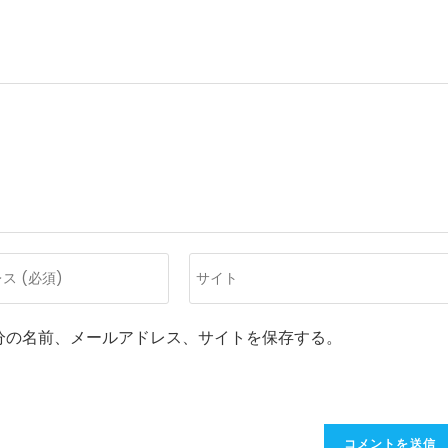
Web
サ
イ
分の名前、メールアドレス、サイトを保存する。
ト
の
URL
を
入