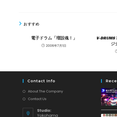
ま
入
た
力
は
し
ユ
て
おすすめ
ー
コ
ザ
メ
電子ドラム「増設魂！」
V-DRUM
ー
ン
ジナ
2006年7月1日
名
ト
を
入
力
し
Contact Info
Rece
て
く
About The Company
だ
Contact Us
さ
い
Studio:
Yokohama