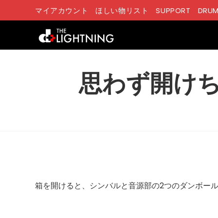
コ
マイアカウント
ほしい物リスト
SUPPORT
DRUM
ン
テ
ン
ツ
へ
思わず開け
ス
キ
ッ
プ
箱を開けると、シンバルと音源部の2つのダンボー