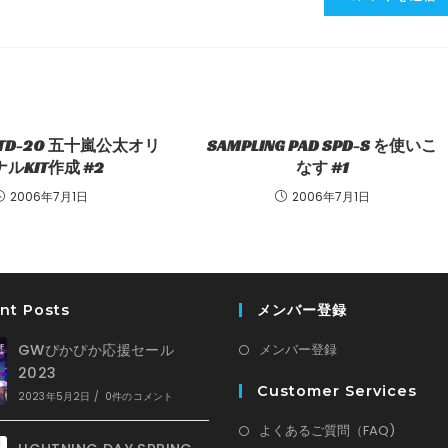
力
し
て
く
だ
さ
S TD-20 五十嵐公太オリ
SAMPLING PAD SPD-S を使いこ
い。
ルKIT作成 #2
なす #1
(任
2006年7月1日
2006年7月1日
意)
nt Posts
メンバー登録
新
GWぴかぴか応援セール
メンバー登録
2023
し
Customer Services
い
2023年5月2日
/
0件のコメント
タ
新
よくあるご質問（FAQ)