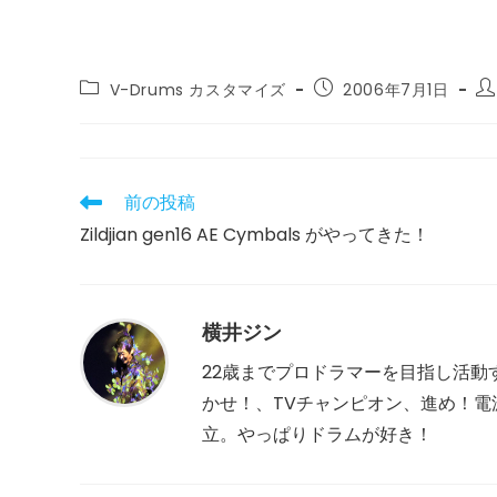
投
投
投
V-Drums カスタマイズ
2006年7月1日
稿
稿
稿
カ
公
者:
テ
開
ゴ
日:
リ
前の投稿
そ
ー:
の
Zildjian gen16 AE Cymbals がやってきた！
他
の
記
事
を
横井ジン
読
む
22歳までプロドラマーを目指し活動
かせ！、TVチャンピオン、進め！電波少
立。やっぱりドラムが好き！