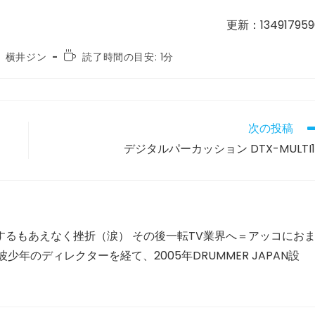
更新：134917959
読
横井ジン
読了時間の目安: 1分
む
の
に
か
か
次の投稿
る
デジタルパーカッション DTX-MULTI1
時
間:
するもあえなく挫折（涙） その後一転TV業界へ＝アッコにお
年のディレクターを経て、2005年DRUMMER JAPAN設