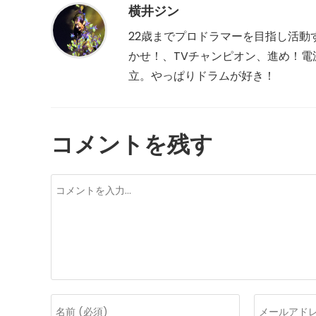
を
横井ジン
読
む
22歳までプロドラマーを目指し活動
かせ！、TVチャンピオン、進め！電波少
立。やっぱりドラムが好き！
コメントを残す
コ
メ
ン
ト
コ
メ