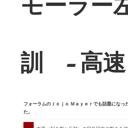
モーラー
訓 - 高
フォーラムのＪｏｊｏ Ｍａｙｅｒでも話題になっ
た。