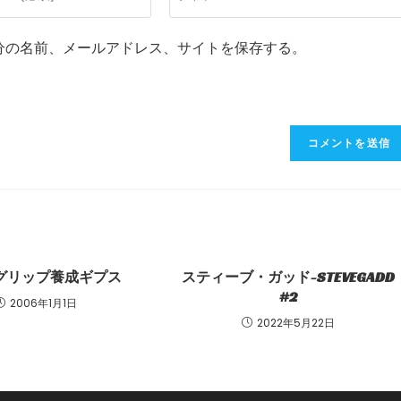
サ
イ
分の名前、メールアドレス、サイトを保存する。
ト
の
URL
を
入
力
し
て
く
だ
さ
グリップ養成ギプス
スティーブ・ガッド-STEVEGADD
い。
#2
2006年1月1日
(任
2022年5月22日
意)