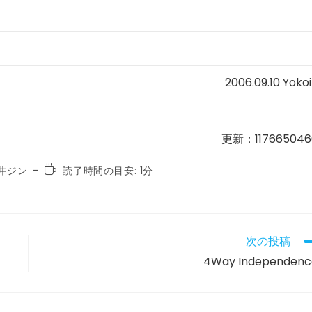
2006.09.10 Yokoi
更新：117665046
読
井ジン
読了時間の目安: 1分
む
の
に
か
か
次の投稿
る
4Way Independenc
時
間: