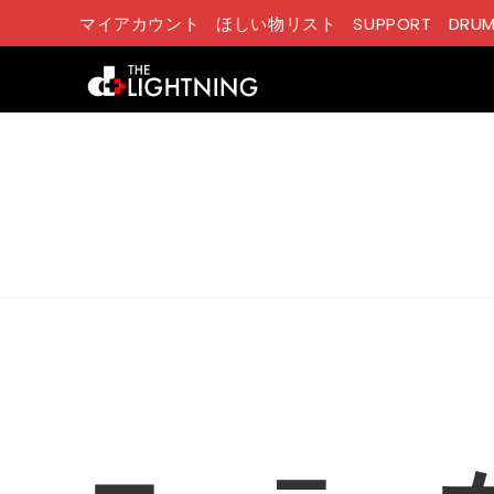
コ
マイアカウント
ほしい物リスト
SUPPORT
DRUM
ン
テ
ン
ツ
へ
ス
キ
ッ
プ