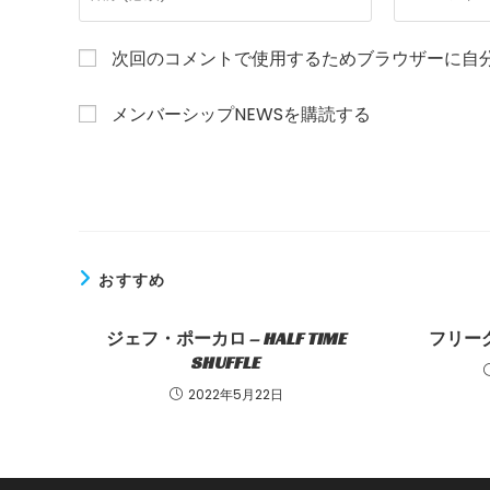
メ
ー
ン
ル
次回のコメントで使用するためブラウザーに自
ト
ア
す
ド
メンバーシップNEWSを購読する
る
レ
名
ス
前
を
ま
入
た
力
は
し
ユ
て
おすすめ
ー
コ
ザ
メ
ジェフ・ポーカロ – HALF TIME
フリー
ー
ン
SHUFFLE
名
ト
2022年5月22日
を
入
力