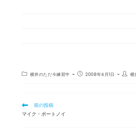
投
投
投
横井のただ今練習中
2008年4月1日
横
稿
稿
稿
カ
公
者:
テ
開
ゴ
日:
リ
前の投稿
そ
ー:
の
マイク・ポートノイ
他
の
記
事