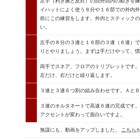
Ａ
左手（利き腕と反対）の回外回内の動きを練
イハットによく使う８分や１６部での外内外
前にこの練習をします。外内とスティックの
い。
Ｂ
左手の８分の３連と１６部の３連（６連）で
りとやりましょう。まずは手だけやって、慣
Ｃ
両手でスネア、フロアのトリプレットです。
左だけ、右だけと繰り返します。
Ｄ
３連と３連６つ割の組み合わせです。ＡとＢ
Ｅ
３連のオルタネートで高速６連の完成です。
アクセントが変わって面白いですよ。
無謀にも、動画をアップしました。
こちら