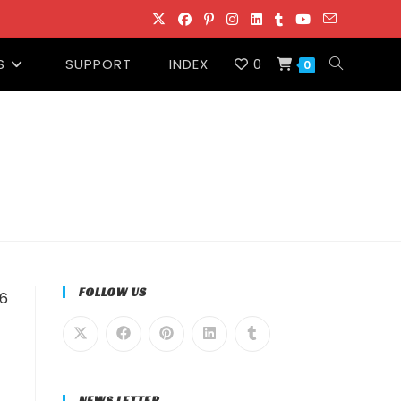
S
SUPPORT
INDEX
0
ウ
0
ェ
ブ
サ
イ
FOLLOW US
6
ト
の
NEWS LETTER