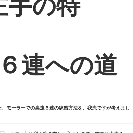
左手の特
速６連への道
た、モーラーでの高速６連の練習方法を、我流ですが考えまし