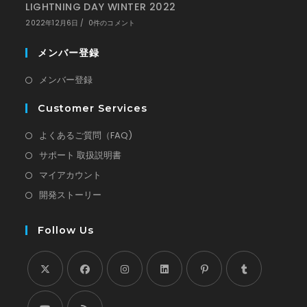
LIGHTNING DAY WINTER 2022
2022年12月6日
/
0件のコメント
メンバー登録
新
メンバー登録
し
Customer Services
い
タ
新
よくあるご質問（FAQ)
ブ
し
新
サポート 取扱説明書
で
い
し
新
マイアカウント
開
タ
い
し
新
開発ストーリー
く
ブ
タ
い
し
で
ブ
タ
い
Follow Us
開
で
ブ
タ
く
開
で
ブ
く
開
で
新
新
く
新
新
新
新
開