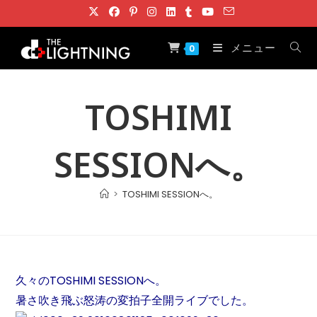
コ
ン
テ
メニュー
0
ン
ツ
へ
TOSHIMI
ス
キ
SESSIONへ。
ッ
プ
>
TOSHIMI SESSIONへ。
久々のTOSHIMI SESSIONへ。
暑さ吹き飛ぶ怒涛の変拍子全開ライブでした。