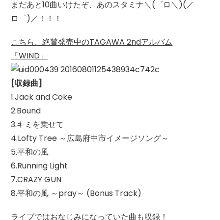
まだあと10曲いけたぞ、あのスタミナ＼(゜ロ＼)(／
ロ゜)／！！！
こちら、絶賛発売中のTAGAWA 2ndアルバム
「WIND」
[収録曲]
1.Jack and Coke
2.Bound
3.キミを乗せて
4.Lofty Tree ～広島府中市イメージソング～
5.平和の風
6.Running Light
7.CRAZY GUN
8.平和の風 ～pray～ (Bonus Track)
ライブではおなじみになっていた曲も収録！