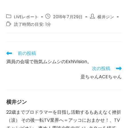
投
投
投
LIVEレポート
2016年7月29日
横井ジン
稿
稿
稿
読
読了時間の目安: 1分
カ
公
者:
む
テ
開
の
ゴ
日:
に
リ
か
ー:
か
前の投稿
そ
る
の
満員の会場で熱気ムシムシのExhiVision。
時
他
間:
次の投稿
の
記
是ちゃんACEちゃん
事
を
読
む
横井ジン
22歳までプロドラマーを目指し活動するもあえなく挫折
（涙） その後一転TV業界へ＝アッコにおまかせ！、TV