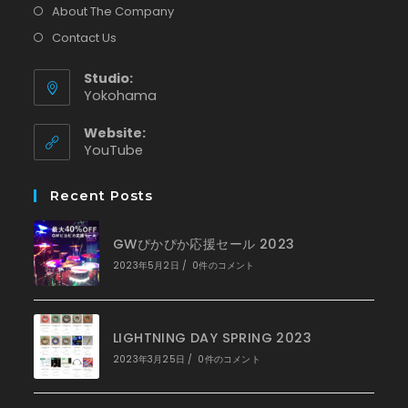
About The Company
Contact Us
Studio:
Yokohama
Website:
新
YouTube
し
い
Recent Posts
タ
ブ
で
GWぴかぴか応援セール 2023
開
く
2023年5月2日
/
0件のコメント
LIGHTNING DAY SPRING 2023
2023年3月25日
/
0件のコメント