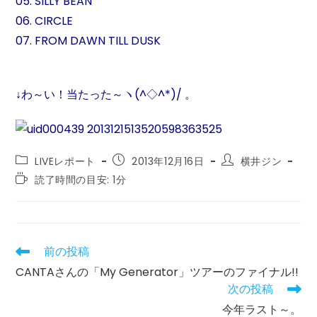
05. SILLY BEAN
06. CIRCLE
07. FROM DAWN TILL DUSK
↓わ～い！当たった～ヽ(^◇^*)/ 。
投
投
投
LIVEレポート
2013年12月16日
横井ジン
稿
稿
稿
読
読了時間の目安: 1分
カ
公
者:
む
テ
開
の
ゴ
日:
に
リ
か
ー:
か
前の投稿
そ
る
の
CANTAさんの「My Generator」ツアーのファイナル!!
時
他
間:
次の投稿
の
記
今年ラスト～。