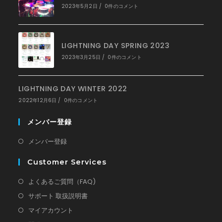
く
2023年5月2日
/
0件のコメント
LIGHTNING DAY SPRING 2023
2023年3月25日
/
0件のコメント
LIGHTNING DAY WINTER 2022
2022年12月6日
/
0件のコメント
メンバー登録
新
メンバー登録
し
Customer Services
い
タ
新
よくあるご質問（FAQ)
ブ
し
新
サポート 取扱説明書
で
い
し
新
マイアカウント
開
タ
い
し