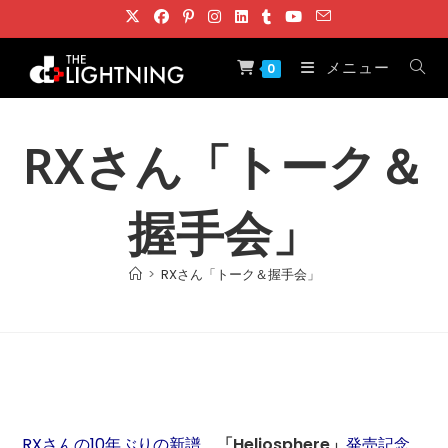
コ
ン
テ
メニュー
0
ン
ツ
へ
RXさん「トーク＆
ス
キ
握手会」
ッ
プ
>
RXさん「トーク＆握手会」
RXさんの10年ぶりの新譜、
「Heliosphere」
発売記念