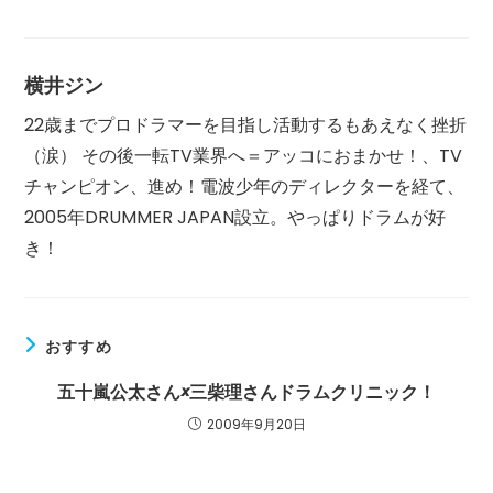
事
を
読
む
横井ジン
22歳までプロドラマーを目指し活動するもあえなく挫折
（涙） その後一転TV業界へ＝アッコにおまかせ！、TV
チャンピオン、進め！電波少年のディレクターを経て、
2005年DRUMMER JAPAN設立。やっぱりドラムが好
き！
おすすめ
五十嵐公太さん×三柴理さんドラムクリニック！
2009年9月20日