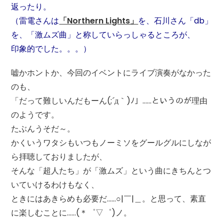
返ったり。
（雷電さんは
「Northern Lights」
を、石川さん「db」
を、「激ムズ曲」と称していらっしゃるところが、
印象的でした。。。）
嘘かホントか、今回のイベントにライブ演奏がなかった
のも、
「だって難しいんだもーん(;´д｀)ﾉ」……というのが理由
のようです。
たぶんうそだ～。
かくいうワタシもいつもノーミソをグールグルにしなが
ら拝聴しておりましたが、
そんな「超人たち」が「激ムズ」という曲にきちんとつ
いていけるわけもなく、
ときにはあきらめも必要だ……○|￣|＿。と思って、素直
に楽しむことに……(＊゜▽゜)ノ。