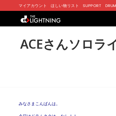
コ
マイアカウント
ほしい物リスト
SUPPORT
DRUM
ン
テ
ン
ツ
へ
ACEさんソロラ
ス
キ
ッ
プ
みなさまこんばんは。