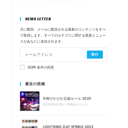
検
NEWS LETTER
索
月に数回、メールに配信される最新のコンテンツをすべ
て取得します。すべてのカテゴリに関する更新とニュー
スがあなたに送信されます。
を
実行
ト
GDPR 条件の同意
グ
最近の投稿
ル
GWぴかぴか応援セール 2023
2023年5月2日
/
0件のコメント
LIGHTNING DAY SPRING 2023