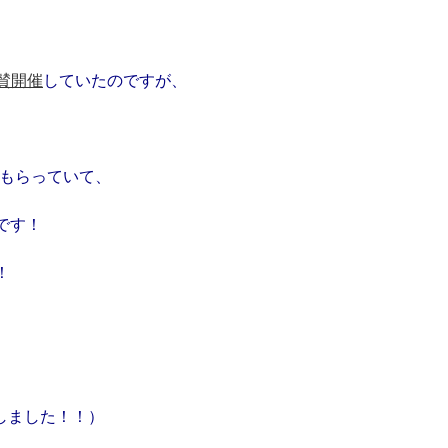
賛開催
していたのですが、
もらっていて
、
です！
！
。
しました！！）