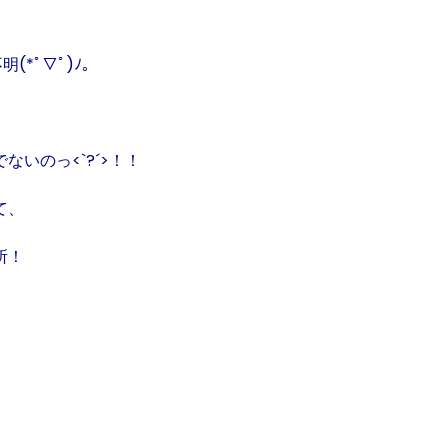
(*ﾟ▽ﾟ)ﾉ。
でないのっ
<`
?´
>
！！
て、
所！