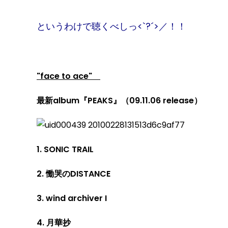
というわけで聴くべしっ
<`
?´
>
／！！
"face to ace"
最新
album
『
PEAKS
』（
09.11.06 release
）
1. SONIC TRAIL
2.
慟哭の
DISTANCE
3. wind archiver I
4.
月華抄