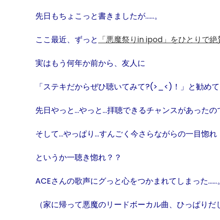
先日もちょこっと書きましたが……。
ここ最近、ずっと
「悪魔祭り
in ipod
」をひとりで絶
実はもう何年か前から、友人に
「ステキだからぜひ聴いてみて?
(>_<)
！」と勧めて
先日やっと…やっと…拝聴できるチャンスがあったの
そして…やっぱり…すんごく今さらながらの一目惚れ
というか一聴き惚れ？？
ACEさんの歌声にグっと心をつかまれてしまった……
（家に帰って悪魔のリードボーカル曲、ひっぱりだ