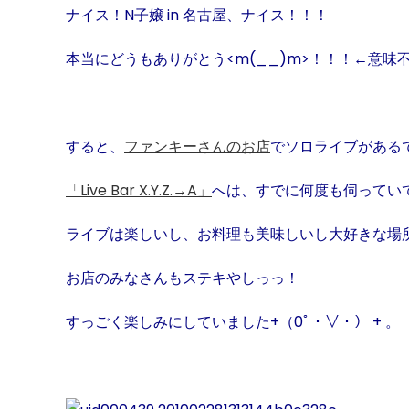
ナイス！
N
子嬢
in
名古屋、ナイス！！！
本当にどうもありがとう
<m(__)m>
！！！←意味不明
すると、
ファンキーさんのお店
でソロライブがある
「
Live Bar X.Y.Z.
→
A
」
へは、すでに何度も伺ってい
ライブは楽しいし、お料理も美味しいし大好きな場
お店のみなさんもステキやしっっ！
すっごく楽しみにしていました
+
（
0
ﾟ・∀・）
+ 。