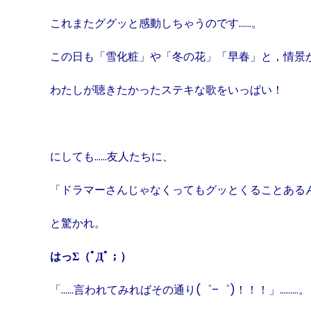
これまたググッと感動しちゃうのです……。
この日も「雪化粧」や「冬の花」「早春」と，情景
わたしが聴きたかったステキな歌をいっぱい！
にしても……友人たちに、
「ドラマーさんじゃなくってもグッとくることある
と驚かれ。
はっΣ（ﾟДﾟ；）
「……言われてみればその通り
(
゜
–
゜
)
！！！」………。