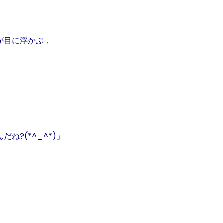
が目
に浮かぶ，
んだね?
(*^_^*)
」