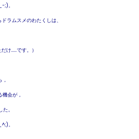
_-;)
。
らドラムスメのわたくしは、
だけ……です。）
ら，
る機会が，
した。
_^;)
。