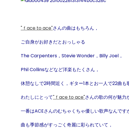
"
ｆ
ace to ace"
さんの曲はもちろん，
ご自身がお好きだとおっしゃる
The Carpenters，
Stevie Wonder，Billy Joe
l，
Phil Collinsなどなど
洋楽もたくさん，
休憩なしで2時間近く，ギター1本とお一人で22曲
わたしにとって
"
ｆ
ace to ace"
さんの歌の何が魅力
一番はACEさんのむちゃくちゃ優しい歌声なんです
曲も季節感がすっごく奇麗に
彩られていて，