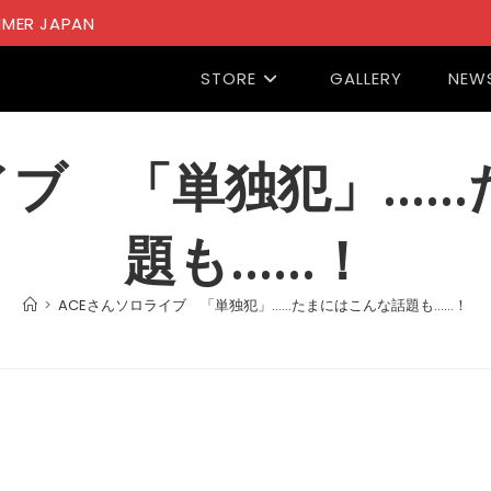
MER JAPAN
STORE
GALLERY
NEW
イブ 「単独犯」…
題も……！
>
ACEさんソロライブ 「単独犯」……たまにはこんな話題も……！