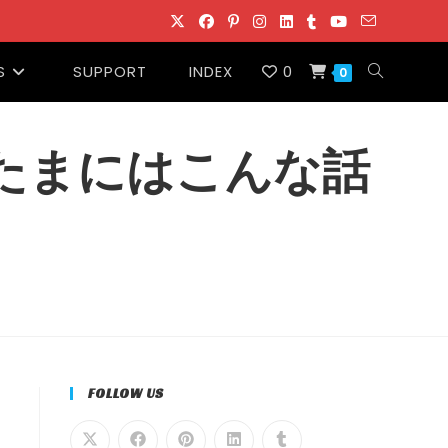
S
SUPPORT
INDEX
0
ウ
0
ェ
…たまにはこんな話
ブ
サ
イ
ト
FOLLOW US
の