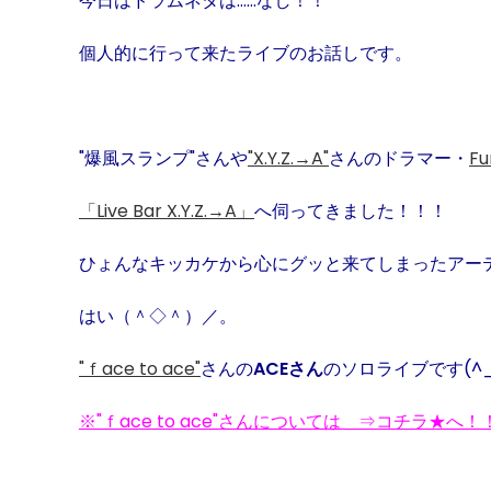
今日はドラムネタは……なし！！
個人的に行って来たライブのお話しです。
"
爆風スランプ
"
さんや
"X.Y.Z.
→
A"
さんのドラマー・
Fu
「
Live Bar X.Y.Z.
→
A
」
へ伺ってきました！！！
ひょんなキッカケから心にグッと来てしまったアー
はい（＾◇＾）／。
"
ｆ
ace to ace"
さんの
ACE
さん
のソロライブです
(^
※
"
ｆ
ace to ace"
さんについては ⇒コチラ★へ！