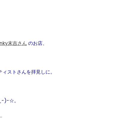
nky
末吉さん
のお店、
ティストさんを拝見しに。
_-)-
☆。
！