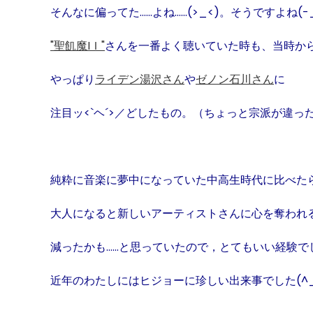
そんなに偏ってた……よね……
(>_<)
。そうですよね
(-
"
聖飢魔
I
Ｉ
"
さんを一番よく聴いていた時も、当時か
やっぱり
ライデン湯沢さん
や
ゼノン石川さん
に
注目ッ
<`
ヘ´
>
／どしたもの。（ちょっと宗派が違った
純粋に音楽に夢中になっていた中高生時代に比べた
大人になると新しいアーティストさんに心を奪われ
減ったかも……と思っていたので，とてもいい経験で
近年のわたしにはヒジョーに珍しい出来事でした
(^