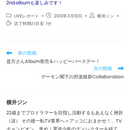
2nd.albumも楽しみです！
投
投
投
LIVEレポート
2013年3月10日
横井ジン
稿
稿
稿
読
読了時間の目安: 1分
カ
公
者:
む
テ
開
の
ゴ
日:
に
リ
か
ー:
か
前の投稿
そ
る
の
是方さんAlbum発売＆ハッピーバースデー！
時
他
間:
次の投稿
の
記
デーモン閣下の邦楽維新Collaboration
事
を
読
む
横井ジン
22歳までプロドラマーを目指し活動するもあえなく挫折
（涙） その後一転TV業界へ＝アッコにおまかせ！、TV
チャンピオン、進め！電波少年のディレクターを経て、