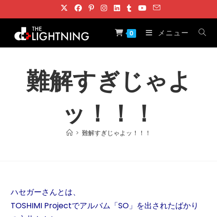
コ
ン
テ
メニュー
0
ン
ツ
へ
難解すぎじゃよ
ス
キ
ッ！！！
ッ
プ
>
難解すぎじゃよッ！！！
ハセガーさんとは、
TOSHIMI Projectでアルバム「SO」を出されたばかり