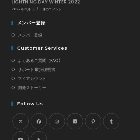
LIGHTNING DAY WINTER 2022
2022年12月6日
/
0件のコメント
メンバー登録
新
メンバー登録
し
Customer Services
い
タ
新
よくあるご質問（FAQ)
ブ
し
新
サポート 取扱説明書
で
い
し
新
マイアカウント
開
タ
い
し
新
開発ストーリー
く
ブ
タ
い
し
で
ブ
タ
い
Follow Us
開
で
ブ
タ
く
開
で
ブ
く
開
で
新
新
く
新
新
新
新
開