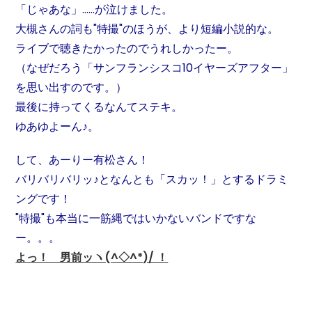
「じゃあな」……が泣けました。
大槻さんの詞も"特撮"のほうが、より短編小説的な。
ライブで聴きたかったのでうれしかったー。
（なぜだろう「サンフランシスコ10イヤーズアフター」
を思い出すのです。）
最後に持ってくるなんてステキ。
ゆあゆよーん♪。
して、あーりー有松さん！
バリバリバリッ♪となんとも「スカッ！」とするドラミ
ングです！
"特撮"も本当に一筋縄ではいかないバンドですな
ー。。。
よっ！ 男前ッヽ(^◇^*)/ ！