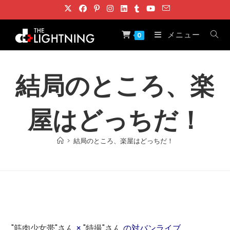
コ
ン
テ
メニュー
0
ン
ツ
へ
結局のところ、楽
ス
キ
屋はどっちだ！
ッ
プ
>
結局のところ、楽屋はどっちだ！
"筋肉少女帯"さん
×
"特撮"さん
の対バンライブ、