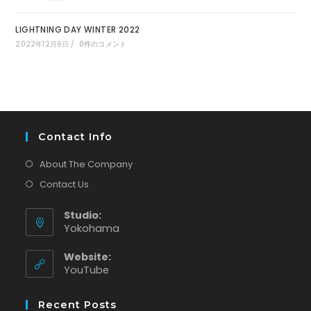
LIGHTNING DAY WINTER 2022
2022年12月6日
/
0件のコメント
Contact Info
About The Company
Contact Us
Studio:
Yokohama
Website:
新
YouTube
し
い
Recent Posts
タ