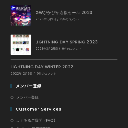
ブ
で
GWぴかぴか応援セール 2023
開
く
2023年5月2日
/
0件のコメント
LIGHTNING DAY SPRING 2023
2023年3月25日
/
0件のコメント
LIGHTNING DAY WINTER 2022
2022年12月6日
/
0件のコメント
メンバー登録
新
メンバー登録
し
Customer Services
い
タ
新
よくあるご質問（FAQ)
ブ
し