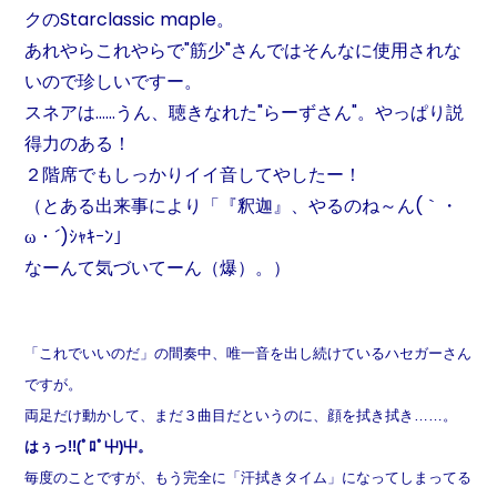
クのStarclassic maple。
あれやらこれやらで"筋少"さんではそんなに使用されな
いので珍しいですー。
スネアは……うん、聴きなれた"らーずさん"。やっぱり説
得力のある！
２階席でもしっかりイイ音してやしたー！
（とある出来事により「『釈迦』、やるのね～ん(｀・
ω・´)ｼｬｷｰﾝ」
なーんて気づいてーん（爆）。）
「これでいいのだ」の間奏中、唯一音を出し続けているハセガーさん
ですが。
両足だけ動かして、まだ３曲目だというのに、顔を拭き拭き……。
はぅっ!!(ﾟﾛﾟ屮)屮。
毎度のことですが、もう完全に「汗拭きタイム」になってしまってる