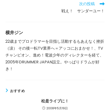
間:
次の投稿
の
記
戦え！ サンダーユー！
事
を
読
む
横井ジン
22歳までプロドラマーを目指し活動するもあえなく挫折
（涙） その後一転TV業界へ＝アッコにおまかせ！、TV
チャンピオン、進め！電波少年のディレクターを経て、
2005年DRUMMER JAPAN設立。やっぱりドラムが好
き！
おすすめ
松是ライブに！
2008年5月19日