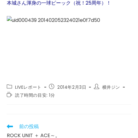
本城さん渾身の一球ピーック（祝！25周年）！
投
投
投
LIVEレポート
2014年2月3日
横井ジン
稿
稿
稿
読
読了時間の目安: 1分
カ
公
者:
む
テ
開
の
ゴ
日:
に
リ
か
ー:
か
前の投稿
そ
る
の
ROCK UNIT ＋ ACE～。
時
他