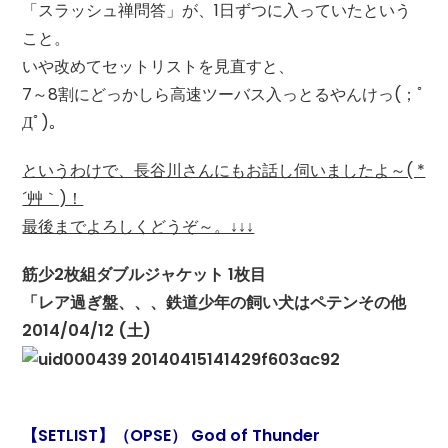
「スラッシュ禅問答」が、1日ずつに入っていたという
こと。
いや改めてセットリストを見直すと、
7～8割にどっかしら高速ツーバス入っとるやんけっ(；ﾟ
Дﾟ)。
というわけで、長谷川さんにもお話し伺いましたよ～( *
´艸｀)！
最後までよろしくどうぞ～。↓↓↓
筋少2枚組ダブルジャケット 1枚目
「レア過ぎ盤、、、鉄道少年の飼い犬はペテンその他
2014/04/12 (土)
【SETLIST】（OPSE） God of Thunder