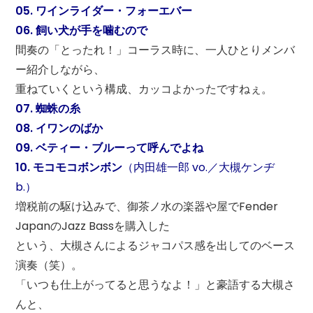
05. ワインライダー・フォーエバー
06. 飼い犬が手を噛むので
間奏の「とったれ！」コーラス時に、一人ひとりメンバ
ー紹介しながら、
重ねていくという構成、カッコよかったですねぇ。
07. 蜘蛛の糸
08. イワンのばか
09. ベティー・ブルーって呼んでよね
10. モコモコボンボン
（内田雄一郎 vo.／大槻ケンヂ
b.）
増税前の駆け込みで、御茶ノ水の楽器や屋でFender
JapanのJazz Bassを購入した
という、大槻さんによるジャコパス感を出してのベース
演奏（笑）。
「いつも仕上がってると思うなよ！」と豪語する大槻さ
んと、