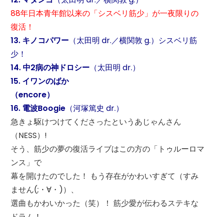
88年日本青年館以来の「シスベリ筋少」が一夜限りの
復活！
13. キノコパワー
（太田明 dr.／横関敦 g.）シスベリ筋
少！
14. 中2病の神ドロシー
（太田明 dr.）
15. イワンのばか
（encore）
16. 電波Boogie
（河塚篤史 dr.）
急きょ駆けつけてくださったというあじゃんさん
（NESS）!
そう、筋少の夢の復活ライブはこの方の「トゥルーロマ
ンス」で
幕を開けたのでした！ もう存在がかわいすぎて（すみ
ません(;・∀・)）、
選曲もかわいかった（笑）！ 筋少愛が伝わるステキな
ドラム！