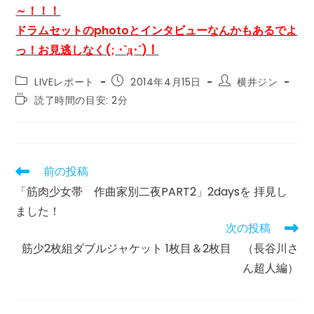
～！！！
ドラムセットのphotoとインタビューなんかもあるでよ
っ！お見逃しなく(; ･`д･´)！
投
投
投
LIVEレポート
2014年4月15日
横井ジン
稿
稿
稿
読
読了時間の目安: 2分
カ
公
者:
む
テ
開
の
ゴ
日:
に
リ
か
ー:
か
前の投稿
そ
る
の
「筋肉少女帯 作曲家別二夜PART2」2daysを 拝見し
時
他
間:
ました！
の
記
次の投稿
事
筋少2枚組ダブルジャケット 1枚目＆2枚目 （長谷川さ
を
読
ん超人編）
む