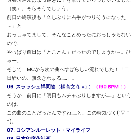
（笑）。そらそうでしょう。
前日の終演後も「久しぶりに右手がつりそうになった
～」と
おっしゃてまして。そんなことめったにおっしゃらない
ので、
やっぱり前日は「とことん」だったのでしょうか～。ひ
ゃー。
そして、MCから次の曲へすばらしい流れでした！「二
日酔いの、無念きわまる……」。
06. スラッシュ禅問答
（橘高文彦 vo.）
（190 BPM！）
そうか、前日に「明日もムチャぶりしますが……」という
のは、
この曲のことだったんですね……と、この時気づく(´▽｀
*)。
07. ロシアンルーレット・マイライフ
08. 日本印度化計画