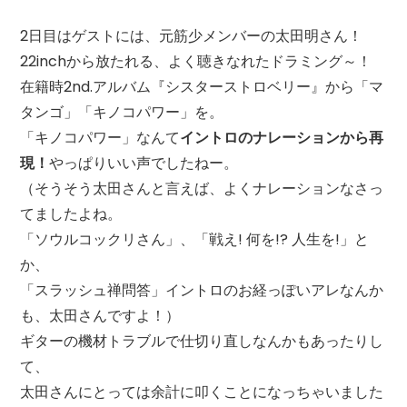
2日目はゲストには、元筋少メンバーの太田明さん！
22inchから放たれる、よく聴きなれたドラミング～！
在籍時2nd.アルバム『シスターストロベリー』から「マ
タンゴ」「キノコパワー」を。
「キノコパワー」なんて
イントロのナレーションから再
現！
やっぱりいい声でしたねー。
（そうそう太田さんと言えば、よくナレーションなさっ
てましたよね。
「ソウルコックリさん」、「戦え! 何を!? 人生を!」と
か、
「スラッシュ禅問答」イントロのお経っぽいアレなんか
も、太田さんですよ！）
ギターの機材トラブルで仕切り直しなんかもあったりし
て、
太田さんにとっては余計に叩くことになっちゃいました