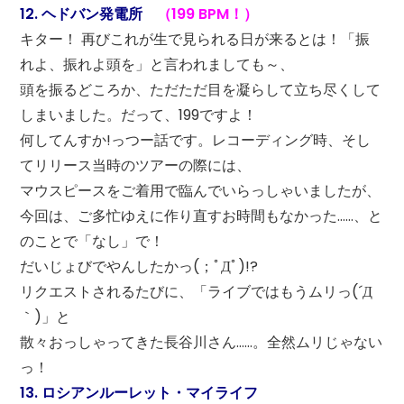
12. ヘドバン発電所
（199 BPM！）
キター！ 再びこれが生で見られる日が来るとは！「振
れよ、振れよ頭を」と言われましても～、
頭を振るどころか、ただただ目を凝らして立ち尽くして
しまいました。だって、199ですよ！
何してんすか!っつー話です。レコーディング時、そし
てリリース当時のツアーの際には、
マウスピースをご着用で臨んでいらっしゃいましたが、
今回は、ご多忙ゆえに作り直すお時間もなかった……、と
のことで「なし」で！
だいじょびでやんしたかっ(；ﾟДﾟ)!?
リクエストされるたびに、「ライブではもうムリっ(´Д
｀)」と
散々おっしゃってきた長谷川さん……。全然ムリじゃない
っ！
13. ロシアンルーレット・マイライフ