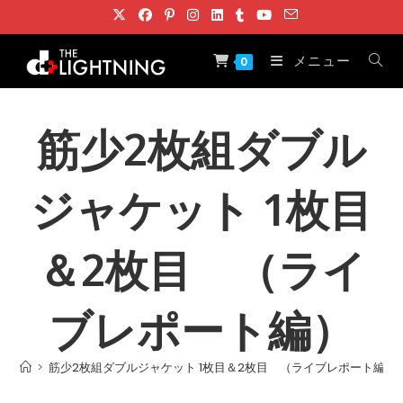
コ
ン
テ
メニュー
0
ン
ツ
へ
筋少2枚組ダブル
ス
キ
ジャケット 1枚目
ッ
プ
＆2枚目 （ライ
ブレポート編）
>
筋少2枚組ダブルジャケット 1枚目＆2枚目 （ライブレポート編）