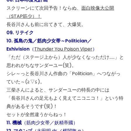
スクリーンにて次回予告！ならぬ、
面白映像大公開
（STAP筋少）！
長谷川さんも前に出てきて、大爆笑。
09. リテイク
10. 孤島の鬼／筋肉少女帯～Politician／
Exhivision
（
Thunder You Poison Viper
）
「ただ（ステージ上から）人が少なくなっただけ……」と
思われがちなサンダーユー(笑)。
シレ～っと長谷川さん作曲の「Politician」へつながっ
ていた～(≧▽≦)。
三柴さんによると、サンダーユーの特長の中には
「長谷川さんの足元もよく見えてニコニコ！」という特
典があるそうです(笑)！
セットが全然違うからねっ！
11. 機械
（筋肉少女帯／妖精帝國）
12. マタンゴ
（太田明 dr.／横関敦 g.）