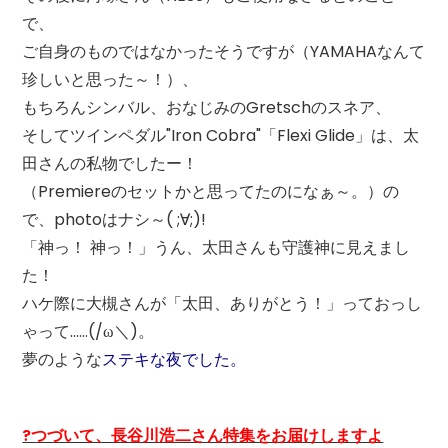
で、
ご自身のものではなかったそうですが（YAMAHAなんて
珍しいと思った～！）、
もちろんシンバル、おなじみのGretschのスネア、
そしてツインペダル"Iron Cobra"「Flexi Glide」は、太
田さんの私物でしたー！
（Premiereのセットかと思ってたのになぁ～。）の
で、photoはナシ～( ;∀;)!
「神っ！ 神っ！」うん、太田さんも守護神に見えまし
た！
ハケ際に大槻さんが「太田、ありがとう！」っておっし
ゃって……(/ω＼)。
夢のような
ステキな夜でした。
?つづいて、長谷川浩二さん特集をお届けしますよ