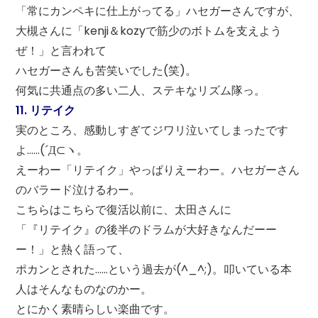
「常にカンペキに仕上がってる」ハセガーさんですが、
大槻さんに「kenji＆kozyで筋少のボトムを支えよう
ぜ！」と言われて
ハセガーさんも苦笑いでした(笑)。
何気に共通点の多い二人、ステキなリズム隊っ。
11. リテイク
実のところ、感動しすぎてジワリ泣いてしまったです
よ……(´Д⊂ヽ。
えーわー「リテイク」やっぱりえーわー。ハセガーさん
のバラード泣けるわー。
こちらはこちらで復活以前に、太田さんに
「『リテイク』の後半のドラムが大好きなんだーー
ー！」と熱く語って、
ポカンとされた……という過去が(^_^;)。叩いている本
人はそんなものなのかー。
とにかく素晴らしい楽曲です。