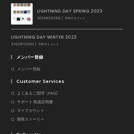
LIGHTNING DAY SPRING 2023
2023年3月25日
/
0件のコメント
LIGHTNING DAY WINTER 2022
2022年12月6日
/
0件のコメント
メンバー登録
新
メンバー登録
し
Customer Services
い
タ
新
よくあるご質問（FAQ)
ブ
し
新
サポート 取扱説明書
で
い
し
新
マイアカウント
開
タ
い
し
新
開発ストーリー
く
ブ
タ
い
し
で
ブ
タ
い