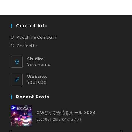
Contact Info
About The Company
Contact Us
Studio:
Yokohama
Website:
新
YouTube
し
い
Recent Posts
タ
ブ
で
GWぴかぴか応援セール 2023
開
く
2023年5月2日
/
0件のコメント