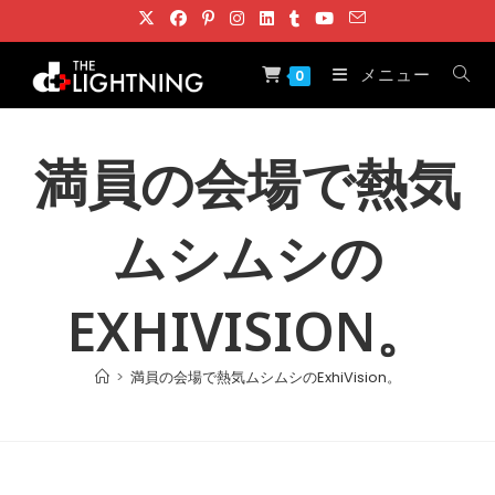
コ
ン
テ
メニュー
0
ン
ツ
へ
満員の会場で熱気
ス
キ
ムシムシの
ッ
プ
EXHIVISION。
>
満員の会場で熱気ムシムシのExhiVision。