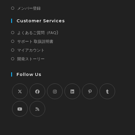
新
メンバー登録
し
Customer Services
い
タ
新
よくあるご質問（FAQ)
ブ
し
新
サポート 取扱説明書
で
い
し
新
マイアカウント
開
タ
い
し
新
開発ストーリー
く
ブ
タ
い
し
で
ブ
タ
い
Follow Us
開
で
ブ
タ
く
開
で
ブ
く
開
で
新
新
く
新
新
新
新
開
し
し
し
し
し
し
く
い
い
い
い
い
い
新
新
タ
タ
タ
タ
タ
タ
し
し
ブ
ブ
ブ
ブ
ブ
ブ
い
い