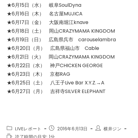
★6月15日（水） 岐阜SoulDyna
★6月16日（木） 名古屋MUJICA
★6月17日（金） 大阪南堀江knave
★6月18日（土） 岡山CRAZYMAMA KINGDOM
★6月19日（日） 広島県呉市 carouselambra
★6月20日（月） 広島県福山市 Cable
★6月21日（火） 岡山CRAZYMAMA KINGDOM
★6月22日（水） 神戸CHICKEN GEORGE
★6月23日（木） 京都RAG
★6月25日（土） 八王子Live Bar X.Y.Z.→A
★6月27日（月） 吉祥寺SILVER ELEPHANT
投
投
投
LIVEレポート
2016年6月13日
横井ジン
稿
稿
稿
読
読了時間の目安: 1分