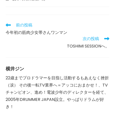
カ
公
者:
む
テ
開
の
ゴ
日:
に
リ
か
ー:
か
前の投稿
そ
る
の
今年初の筋肉少女帯さんワンマン
時
他
間:
次の投稿
の
記
TOSHIMI SESSIONへ。
事
を
読
む
横井ジン
22歳までプロドラマーを目指し活動するもあえなく挫折
（涙） その後一転TV業界へ＝アッコにおまかせ！、TV
チャンピオン、進め！電波少年のディレクターを経て、
2005年DRUMMER JAPAN設立。やっぱりドラムが好
き！