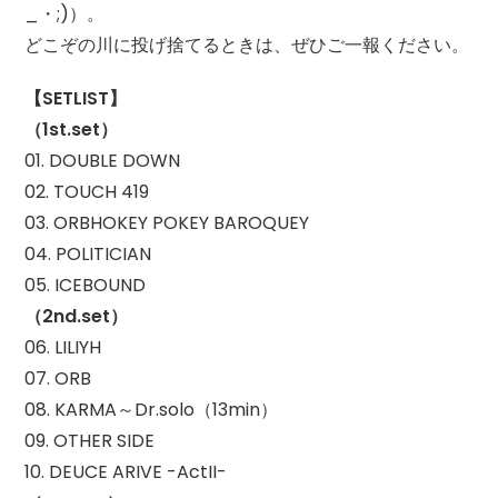
_・;)）。
どこぞの川に投げ捨てるときは、ぜひご一報ください。
【SETLIST】
（1st.set）
01. DOUBLE DOWN
02. TOUCH 419
03. ORBHOKEY POKEY BAROQUEY
04. POLITICIAN
05. ICEBOUND
（2nd.set）
06. LILIYH
07. ORB
08. KARMA～Dr.solo（13min）
09. OTHER SIDE
10. DEUCE ARIVE -ActII-