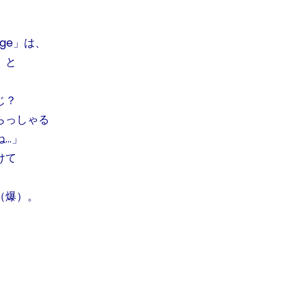
ge」は、
」と
じ？
らっしゃる
ね…」
けて
（爆）。