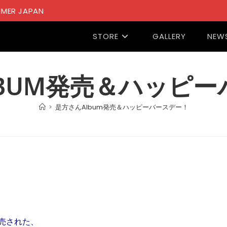
MER JAPAN
STORE
GALLERY
NEW
BUM発売＆ハッピ
>
是方さんAlbum発売＆ハッピーバースデー！
。
を発売された、