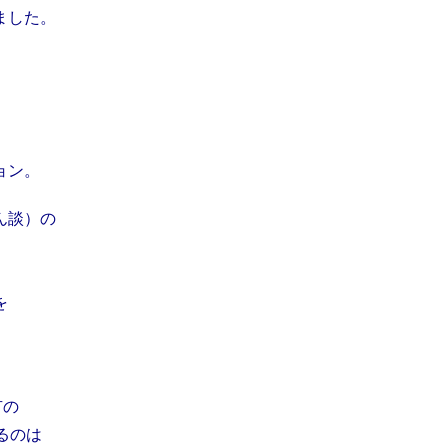
ました。
ョン。
ん談）の
を
有の
けるのは