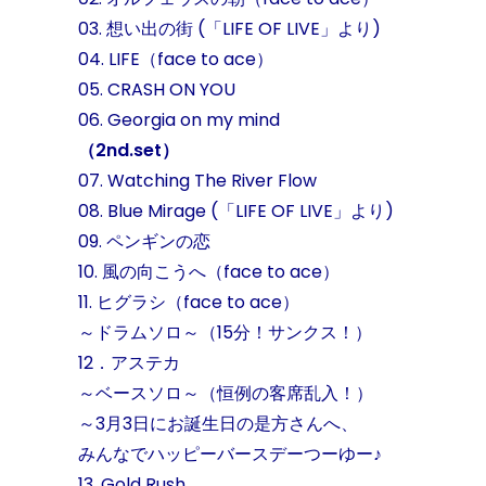
03. 想い出の街 (「LIFE OF LIVE」より)
04. LIFE（face to ace）
05. CRASH ON YOU
06. Georgia on my mind
（2nd.set）
07. Watching The River Flow
08. Blue Mirage (「LIFE OF LIVE」より)
09. ペンギンの恋
10. 風の向こうへ（face to ace）
11. ヒグラシ（face to ace）
～ドラムソロ～（15分！サンクス！）
12．アステカ
～ベースソロ～（恒例の客席乱入！）
～3月3日にお誕生日の是方さんへ、
みんなでハッピーバースデーつーゆー♪
13. Gold Rush