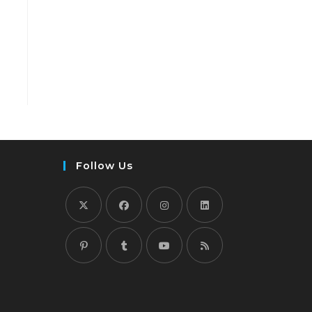
Follow Us
新
新
新
新
し
し
し
し
い
い
い
い
新
新
新
新
タ
タ
タ
タ
し
し
し
し
ブ
ブ
ブ
ブ
い
い
い
い