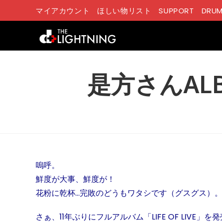
コ
マイアカウント
ほしい物リスト
SUPPORT
DRUM
ン
テ
ン
ツ
へ
是方さんAL
ス
キ
ッ
プ
嗚呼。
鮮度が大事、鮮度が！
花粉に乾杯…完敗のどうもワタシです（グスグス）
さぁ、11年ぶりにフルアルバム「LIFE OF LIVE」