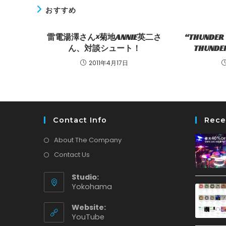
おすすめ
雷電湯澤さん×菊地ANNIE英二さ
“THUNDER
ん、対談シュート！
THUNDER
2011年4月17日
Contact Info
Rece
About The Company
Contact Us
Studio:
Yokohama
Website:
新
YouTube
し