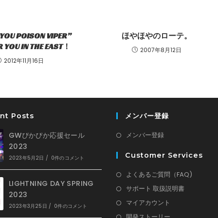
 YOU POISON VIPER”
ほやほやのローテ。
 YOU IN THE EAST！
2007年8月12日
2012年11月16日
nt Posts
メンバー登録
新
GWぴかぴか応援セール
メンバー登録
2023
し
Customer Services
い
2023年5月2日
/
0件のコメント
タ
新
よくあるご質問（FAQ)
ブ
LIGHTNING DAY SPRING
し
新
サポート 取扱説明書
2023
で
い
し
新
マイアカウント
2023年3月25日
/
0件のコメント
開
タ
い
し
新
開発ストーリー