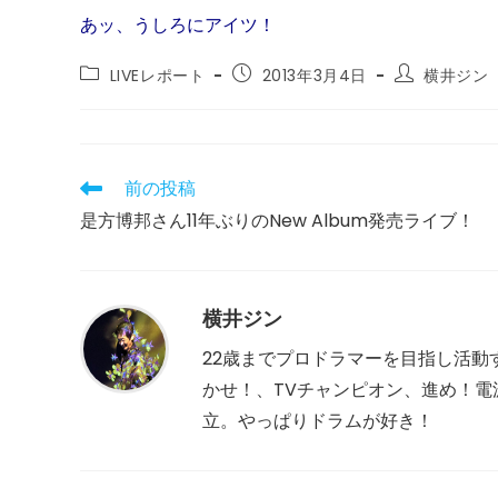
あッ、うしろにアイツ！
投
投
投
LIVEレポート
2013年3月4日
横井ジン
稿
稿
稿
カ
公
者:
テ
開
ゴ
日:
リ
前の投稿
そ
ー:
の
是方博邦さん11年ぶりのNew Album発売ライブ！
他
の
記
事
を
横井ジン
読
む
22歳までプロドラマーを目指し活動
かせ！、TVチャンピオン、進め！電波少
立。やっぱりドラムが好き！