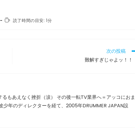
読
読了時間の目安: 1分
む
の
に
か
か
次の投稿
る
難解すぎじゃよッ！！
時
間:
するもあえなく挫折（涙） その後一転TV業界へ＝アッコにお
年のディレクターを経て、2005年DRUMMER JAPAN設