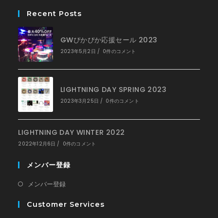
い
Recent Posts
タ
ブ
で
GWぴかぴか応援セール 2023
開
く
2023年5月2日
/
0件のコメント
LIGHTNING DAY SPRING 2023
2023年3月25日
/
0件のコメント
LIGHTNING DAY WINTER 2022
2022年12月6日
/
0件のコメント
メンバー登録
新
メンバー登録
し
Customer Services
い