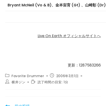
Bryant McNeil (Vo & B)、金本宙育 (Gt) 、山崎彰 (Dr)
Live On Earth オフィシャルサイトへ
更新：1287583266
投
投
Favorite Drummer
2006年3月1日
稿
稿
投
読
横井ジン
読了時間の目安: 1分
カ
公
稿
む
テ
開
者:
の
ゴ
日:
に
リ
か
ー:
か
そ