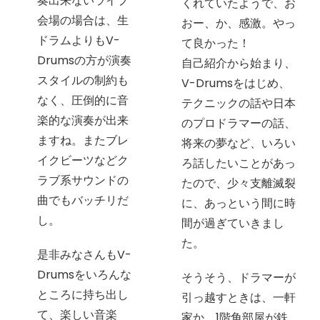
奏出来ないライブ
くれていたようで、お
会場の場合は、生
おー、か、感激。やっ
ドラムよりもV-
て良かった！
Drumsの方が演奏
自己紹介から始まり、
スタイルの制約も
V-Drumsをはじめ、
なく、圧倒的に音
テクニックの話や日本
楽的な演奏が出来
のプロドラマーの話、
ますね。またブレ
将来の夢など、いろい
イクビーツなどク
ろ話したいことがあっ
ラブ系サウンドの
たので、少々支離滅裂
曲でもバッチリだ
に、あっという間に時
し。
間が過ぎていきまし
た。
是非みなさんもV-
Drumsをいろんな
そうそう、ドラマーが
ところに持ち出し
引っ越すときは、一軒
て、楽しい音楽
家か、1階角部屋が鉄