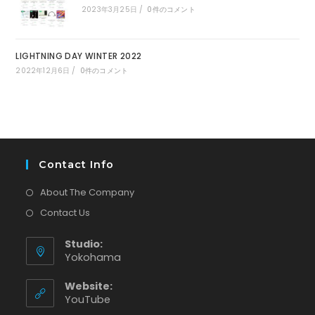
2023年3月25日
/
0件のコメント
LIGHTNING DAY WINTER 2022
2022年12月6日
/
0件のコメント
Contact Info
About The Company
Contact Us
Studio:
Yokohama
Website:
新
YouTube
し