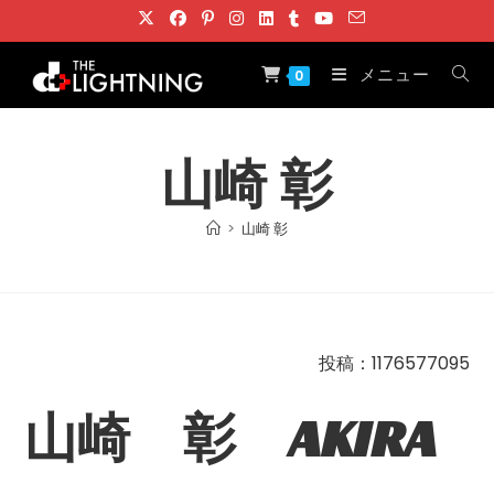
コ
ン
テ
メニュー
0
ン
ツ
へ
山崎 彰
ス
キ
>
山崎 彰
ッ
プ
投稿：1176577095
山崎 彰 AKIRA