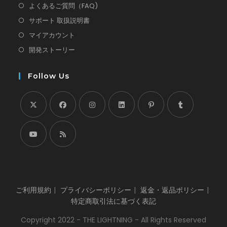
タ
新
よくあるご質問（FAQ)
ブ
し
新
サポート 取扱説明書
で
い
し
新
マイアカウント
開
タ
い
し
新
開発ストーリー
く
ブ
タ
い
し
で
ブ
タ
い
Follow Us
開
で
ブ
タ
く
開
で
ブ
く
開
で
新
新
く
新
新
新
新
開
し
し
し
し
し
し
く
い
い
い
い
い
い
新
新
タ
タ
タ
タ
タ
タ
し
し
ブ
ブ
ブ
ブ
ブ
ブ
い
い
で
で
で
で
で
で
ご利用規約
プライバシーポリシー
返金・返品ポリシー
タ
タ
開
開
開
開
開
開
特定商取引法に基づく表記
ブ
ブ
く
く
く
く
く
く
で
で
Copyright 2022 - THE LIGHTNING - All Rights Reserved