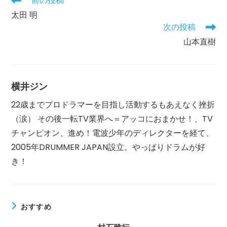
前の投稿
る
の
太田 明
時
他
間:
次の投稿
の
記
山本直樹
事
を
読
む
横井ジン
22歳までプロドラマーを目指し活動するもあえなく挫折
（涙） その後一転TV業界へ＝アッコにおまかせ！、TV
チャンピオン、進め！電波少年のディレクターを経て、
2005年DRUMMER JAPAN設立。やっぱりドラムが好
き！
おすすめ