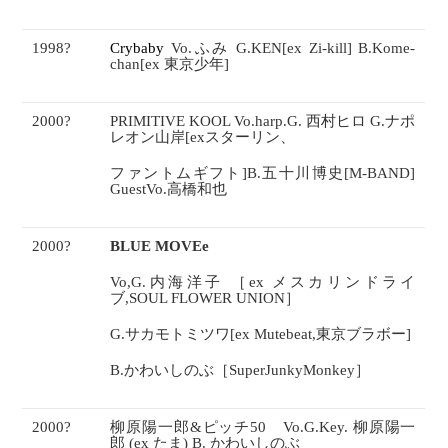
1998
?
Crybaby
Vo.
ふみ
G.KEN[ex Zi-kill] B.Kome-
chan[ex
東京少年
]
2000
?
PRIMITIVE KOOL Vo.harp.G.
西村ヒロ
G.
ナポ
レオン山岸
[ex
スターリン、
ファントムギフト
]B.
五十川博史
[M-BAND]
GuestVo.
高橋和也
2000
?
BLUE MOVEe
Vo,G.
内海洋子 ［
ex
メスカリンドライ
ブ
,SOUL FLOWER UNION
］
G.
サカモトミツワ
[ex Mutebeat,
東京ブラボー
]
B.
かわいしのぶ［
SuperJunkyMonkey
］
2000
?
柳原陽一郎
&
ピッチ
50
Vo.G.Key.
柳原陽一
郎
(ex
たま
) B.
かわいしのぶ