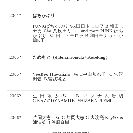
2001
?
ばちかぶり
FUNK
ばちかぶり
Vo.
田口トモロヲ
B.
和田モ
ナカ
Cho.
八反田リコ
…and more
PUNK
ばち
かぶり
Vo.
田口トモロヲ
B.
和田モナカ
G.
小
嶋
K
子
2005
?
だめもと（
dubmarronicks+Koseking
）
2005
?
VooDoo Hawaiians
Vo,G
中山加奈子
G,Vo
澄
田健
B,
曽我将之
2006
?
生田敬太郎
B.
マグナム岩切
G.KAZZ"DYNAMITE"ISHIZAKA Pf.EMI
2006
?
片岡大志
Vo,G
片岡大志
G
大渡亮
Key&Sax
浦清英
B
笠原直樹
……….& other many sessions