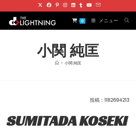
コ
ン
テ
メニュー
0
ン
ツ
へ
小関 純匡
ス
キ
>
小関 純匡
ッ
プ
投稿：1182694213
SUMITADA KOSEKI