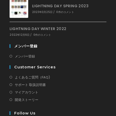
LIGHTNING DAY SPRING 2023
2023年3月25日
/
0件のコメント
LIGHTNING DAY WINTER 2022
2022年12月6日
/
0件のコメント
メンバー登録
新
メンバー登録
し
Customer Services
い
タ
新
よくあるご質問（FAQ)
ブ
し
新
サポート 取扱説明書
で
い
し
新
マイアカウント
開
タ
い
し
新
開発ストーリー
く
ブ
タ
い
し
で
ブ
タ
い
Follow Us
開