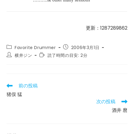
更新：1287289862
投
投
Favorite Drummer
2006年3月1日
稿
稿
投
読
横井ジン
読了時間の目安: 2分
カ
公
稿
む
テ
開
者:
の
ゴ
日:
に
リ
か
ー:
か
前の投稿
そ
る
の
猪俣 猛
時
他
間:
次の投稿
の
記
酒井 麿
事
を
読
む