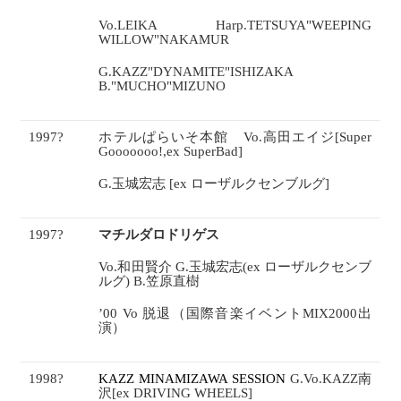
Vo.LEIKA Harp.TETSUYA"WEEPING
WILLOW"NAKAMUR
G.KAZZ"DYNAMITE"ISHIZAKA
B."MUCHO"MIZUNO
1997
?
ホテルぱらいそ本館
Vo.
高田エイジ
[Super
Gooooooo!,ex SuperBad]
G.
玉城宏志
[ex
ローザルクセンブルグ
]
1997
?
マチルダロドリゲス
Vo.
和田賢介
G.
玉城宏志
(ex
ローザルクセンブ
ルグ
) B.
笠原直樹
’00 Vo
脱退（国際音楽イベント
MIX2000
出
演）
1998
?
KAZZ MINAMIZAWA SESSION
G.Vo.KAZZ
南
沢
[ex DRIVING WHEELS]