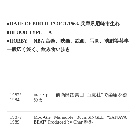
■
DATE OF BIRTH
17.OCT.1963.
兵庫県尼崎市生れ
■
BLOOD TYPE
A
■
HOBBY
NBA.
音楽、映画、絵画、写真、演劇等芸事
一般広く浅く、飲み食い歩き
1982
?
mar
・
pa
前衛舞踏集団”白虎社”で楽座を務
1984
める
1987
?
Moo-Gie Maraidole 30cmSINGLE "SANAVA
1989
BEAT" Produced by Char
廃盤