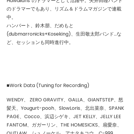
Hawaiians”のドラマーとして活躍中。矢井田瞳バンド
のドラマーでもあり、リズム＆ドラムマガジンで連載
中。
ハンバート、鈴木朋、だめもと
(dubmarronicks+Koseking)、生田敬太郎バンド…な
ど、セッションも同時進行中。
■Work Data (Tuning for Recording)
WENDY、 ZERO GRAVITY、GALLA、GIANTSTEP、怒
髪天、Yougurt-pooh、SlowLoris、北出菜奈、SPANK
PAGE、Cocco、浜辺シゲキ、JET KELLY、JELLY LEE
FANTOM、ガガーリン、THE HOMESICKS、扇愛奈、
OUTLAW、シュノーケル、アナタキコウ、C-999、