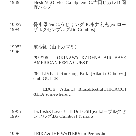
1989
Flesh Vo.Olivier G.delphene G.
吉田ヒカル
B.
岡
野ハジメ
1993
?
骨水母
Vo.G.
うじキング
B.
永井利充
[ex
ロー
1994
ザルクセンブルグ
,Bo Gumbos]
1995
?
濱地毅（山下カズミ）
1996
’95
?
’96
OKINAWA KADENA AIR BASE
AMERICAN FESTA GUEST
’96 LIVE at Samsung Park [Atlanta Olimpyc]
club OUTER
EDGE [Atlanta] BluseEtcetra[CHICAGO]
&L.A.somewhere…
1995
?
Dr.Tosh&Love J
B.Dr.TOSH[ex
ローザルクセ
1997
ンブルグ
,Bo Gumbos] & more
1996
LEIKA&THE WAITERS on Percussion