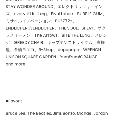
STAY WONDER AROUND、エレクトリックギュイン
ズ、every little thing、Bivattchee、BUBBLE GUM、
ミサイルイノベーション、BUZZ72+、
ENDLICHERI☆ENDLICHER、THE SOUL、SPLAY、サク
ラメリーメン、The Arrows、BITE THE LUNG、メレン
ゲ、GREEDY CHAIR、キャプテンストライダム、高橋
瞳、倉橋ヨエコ、B-Shop、depapepe、WRENCH、
UNISON SQUARE GARDEN、Yum!Yum!ORANGE……
and more
■Favorit
Bruce Lee, The Beatles, Jimi, Bonzo, Michael Jordan