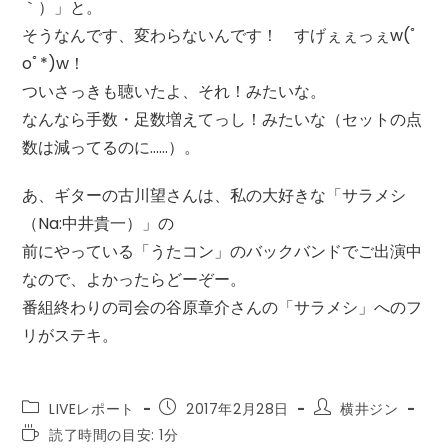
｀）」と。
そうなんです、変わらないんです！ すげぇぇっぇw(ﾟ
oﾟ*)w！
ついさっきも聴いたよ、それ！みたいな。
なんなら手数・足数増えてっし！みたいな（セットの点
数は減ってるのに……）。
あ、ギターの古川望さんは、私の大好きな「サラメシ
（Na:中井貴一）」の
前にやっている「うたコン」のバックバンドでご出演中
なので、よかったらどーぞー。
番組終わりの司会の谷原章介さんの「サラメシ」へのフ
リがステキ。
投
投
投
LIVEレポート
2017年2月28日
横井ジン
稿
稿
稿
読
読了時間の目安: 1分
カ
公
者: