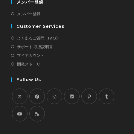
メンバー登録
新
メンバー登録
し
Customer Services
い
タ
新
よくあるご質問（FAQ)
ブ
し
新
サポート 取扱説明書
で
い
し
新
マイアカウント
開
タ
い
し
新
開発ストーリー
く
ブ
タ
い
し
で
ブ
タ
い
Follow Us
開
で
ブ
タ
く
開
で
ブ
く
開
で
新
新
く
新
新
新
新
開
し
し
し
し
し
し
く
い
い
い
い
い
い
新
新
タ
タ
タ
タ
タ
タ
し
し