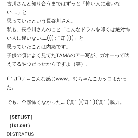
古川さんと知り合うまではずっと「怖い人に違いな
い……」と
思っていたという長谷川さん。
私も、長谷川さんのこと「こんなドラムを叩くは絶対怖
い人に違いない……(((；ﾟДﾟ)))」と
思っていたことは内緒です。
子供の頃によく見てたTAMAのアー写が、ガオーって吠
えてるやつだったからですよ（笑）。
(｀Д´)／←こんな感じwww。むちゃんこカッコよかっ
た。
でも、全然怖くなかった……(´Д｀)(´Д｀)(´Д｀)脱力。
［SETLIST］
（1st.set）
01.STRATUS