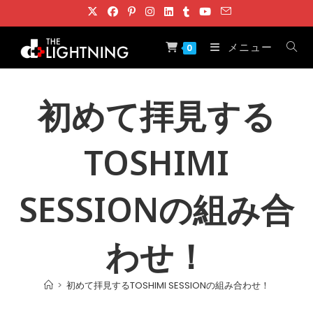
コ
ン
テ
メニュー
0
ン
ツ
へ
初めて拝見する
ス
キ
TOSHIMI
ッ
プ
SESSIONの組み合
わせ！
>
初めて拝見するTOSHIMI SESSIONの組み合わせ！