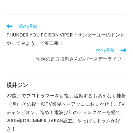
む
テ
開
の
ゴ
日:
に
リ
か
ー:
か
前の投稿
そ
る
の
THUNDER YOU POISON VIPER「サンダーユーのドンと
時
他
間:
やってみよう」で春二番！
の
記
次の投稿
事
恒例の是方博邦さんのバースデーライブ！
を
読
む
横井ジン
22歳までプロドラマーを目指し活動するもあえなく挫折
（涙） その後一転TV業界へ＝アッコにおまかせ！、TV
チャンピオン、進め！電波少年のディレクターを経て、
2005年DRUMMER JAPAN設立。やっぱりドラムが好
き！