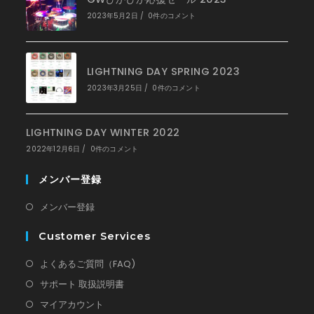
開
く
2023年5月2日
/
0件のコメント
LIGHTNING DAY SPRING 2023
2023年3月25日
/
0件のコメント
LIGHTNING DAY WINTER 2022
2022年12月6日
/
0件のコメント
メンバー登録
新
メンバー登録
し
Customer Services
い
タ
新
よくあるご質問（FAQ)
ブ
し
新
サポート 取扱説明書
で
い
し
新
マイアカウント
開