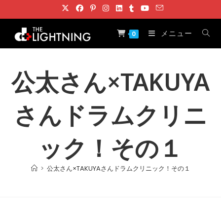
コ
ン
テ
メニュー
0
ン
ツ
へ
公太さん×TAKUYA
ス
キ
さんドラムクリニ
ッ
プ
ック！その１
>
公太さん×TAKUYAさんドラムクリニック！その１