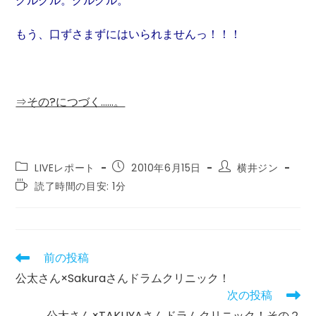
グルグル。グルグル。
もう、口ずさまずにはいられませんっ！！！
⇒その?につづく……。
投
投
投
LIVEレポート
2010年6月15日
横井ジン
稿
稿
稿
読
読了時間の目安: 1分
カ
公
者:
む
テ
開
の
ゴ
日:
に
リ
か
ー:
か
前の投稿
そ
る
の
公太さん×Sakuraさんドラムクリニック！
時
他
間:
次の投稿
の
記
公太さん×TAKUYAさんドラムクリニック！その２