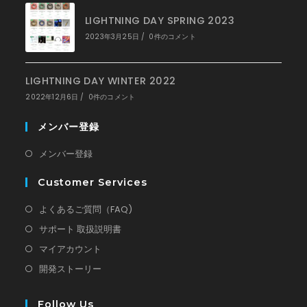
LIGHTNING DAY SPRING 2023
2023年3月25日
/
0件のコメント
LIGHTNING DAY WINTER 2022
2022年12月6日
/
0件のコメント
メンバー登録
新
メンバー登録
し
Customer Services
い
タ
新
よくあるご質問（FAQ)
ブ
し
新
サポート 取扱説明書
で
い
し
新
マイアカウント
開
タ
い
し
新
開発ストーリー
く
ブ
タ
い
し
で
ブ
タ
い
Follow Us