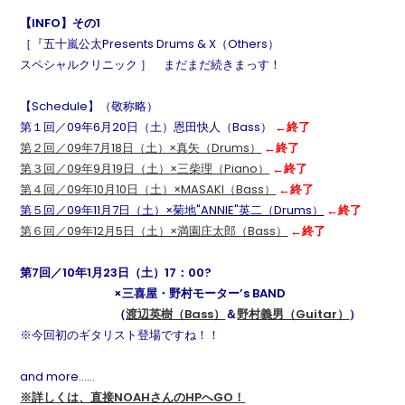
【
INFO
】その1
［『五十嵐公太Presents Drums & X（Others）
スペシャルクリニック ］ まだまだ続きまっす！
【Schedule】（敬称略）
第１回／09年6月20日（土）恩田快人（Bass）
←終了
第２回／09年7月18日（土）×真矢（Drums）
←終了
第３回／09年9月19日（土）×三柴理（Piano）
←終了
第４回／09年10月10日（土）×MASAKI（Bass）
←終了
第５回／09年11月7日
（土）×
菊地"ANNIE"英二（Drums）
←終了
第６回／09年12月5日（土）×満園庄太郎（Bass）
←終了
第7回／10年
1月23日（土）17：00?
×三喜屋・野村モーター’s BAND
（
渡辺英樹（Bass）
＆
野村義男（Guitar）
）
※今回初のギタリスト登場ですね！！
and more……
※詳しくは、直接NOAHさんのHPへGO！