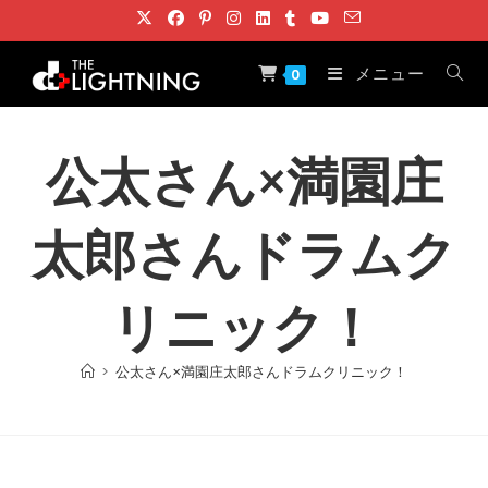
コ
ン
テ
メニュー
0
ン
ツ
へ
公太さん×満園庄
ス
キ
太郎さんドラムク
ッ
プ
リニック！
>
公太さん×満園庄太郎さんドラムクリニック！