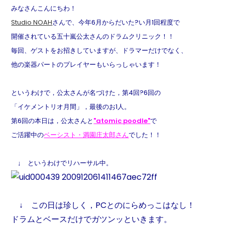
みなさんこんにちわ！
Studio NOAH
さんで、今年6月からだいた?い月1回程度で
開催されている五十嵐公太さんのドラムクリニック！！
毎回、ゲストをお招きしていますが、ドラマーだけでなく、
他の楽器パートのプレイヤーもいらっしゃいます！
というわけで，公太さんが名づけた，第4回?6回の
「イケメントリオ月間」，最後のお1人
。
第6回の本日は，公太さんと
"atomic poodle"
で
ご活躍中の
ベーシスト・満園庄太郎さん
でした！！
↓ というわけでリハーサル中。
↓ この日は珍しく，PCとのにらめっこはなし！
ドラムとベースだけでガツンッといきます。