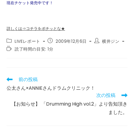
現在チケット発売中です！
詳しくは⇒コチラをポチッとな★
投
投
投
LIVEレポート
2009年12月6日
横井ジン
稿
稿
稿
読
読了時間の目安: 1分
カ
公
者:
む
テ
開
の
ゴ
日:
に
リ
か
ー:
か
前の投稿
そ
る
の
公太さん×ANNIEさんドラムクリニック！
時
他
間:
次の投稿
の
記
【お知らせ】 「Drumming High vol.2」より告知頂き
事
ました。
を
読
む