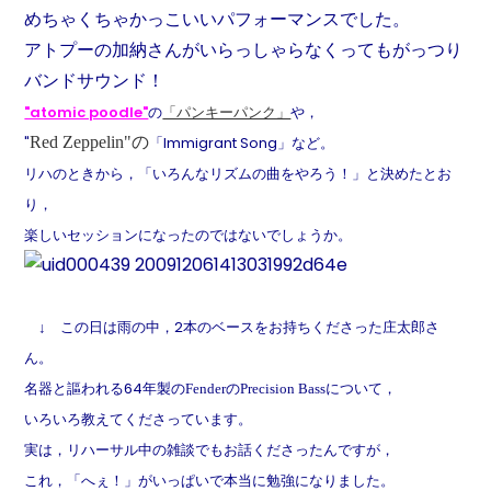
めちゃくちゃかっこいいパフォーマンスでした。
アトプーの加納さんがいらっしゃらなくってもがっつり
バンドサウンド！
"atomic poodle"
の
「パンキーパンク」
や，
"
Red Zeppelin"の
「Immigrant Song」など。
リハのときから，「いろんなリズムの曲をやろう！」と決めたとお
り，
楽しいセッションになったのではないでしょうか。
↓ この日は雨の中，2本のベースをお持ちくださった庄太郎さ
ん。
名器と謳われる64年製の
FenderのPrecision Bassについて，
いろいろ教えてくださっています。
実は，リハーサル中の雑談でもお話くださったんですが，
これ，「へぇ！」がいっぱいで本当に勉強になりました。