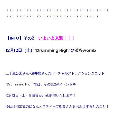
：：：：：：：：：：：：：：：：：：：：：：：：：：：：：：：
：：：：：：：：：：：：：：：：：：：：：：：：：：：：
【
INFO
】その
2
いよいよ来週！！！
12
月
12
日（土）
"Drumming High"
＠
渋谷womb
五十嵐公太さん×酒井麿さんのバーチャルアトラクションユニット
"Drumming High"
では、その第
2
弾イベントを
12
月
12
日（土）＠渋谷
womb
開催いたします！
今回は演出協力になんとスティーブ衛藤さんをお迎えするとのこと！