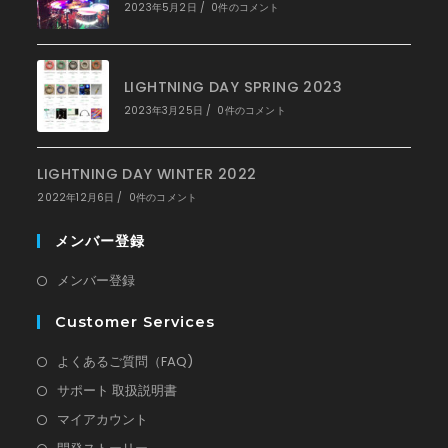
く
2023年5月2日
/
0件のコメント
LIGHTNING DAY SPRING 2023
2023年3月25日
/
0件のコメント
LIGHTNING DAY WINTER 2022
2022年12月6日
/
0件のコメント
メンバー登録
新
メンバー登録
し
Customer Services
い
タ
新
よくあるご質問（FAQ)
ブ
し
新
サポート 取扱説明書
で
い
し
新
マイアカウント
開
タ
い
し
新