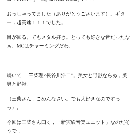
おっしゃってました（ありがとうございます）。ギタ
ー，超高
速！！！でした。
目が回る。でも
メタル好き。とっても好きな音だったな
ぁ。MCはチャ
ーミングだわ。
続いて，"三柴理×長谷川浩二"。美女と野獣ならぬ，美
男と野獣。
（三柴さん，ごめんなさ
い。でも大好きなのですっ
っ）。
今回は三柴さん曰く，「新実験音楽ユニット」なのだそ
うで，