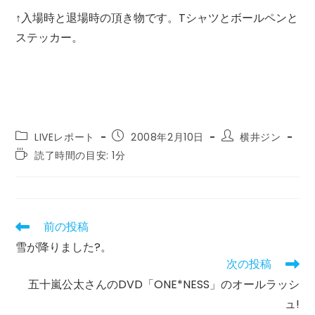
↑入場時と退場時の頂き物です。Tシャツとボールペンと
ステッカー。
投
投
投
LIVEレポート
2008年2月10日
横井ジン
稿
稿
稿
読
読了時間の目安: 1分
カ
公
者:
む
テ
開
の
ゴ
日:
に
リ
か
ー:
か
前の投稿
そ
る
の
雪が降りました?。
時
他
間:
次の投稿
の
記
五十嵐公太さんのDVD「ONE*NESS」のオールラッシ
事
ュ!
を