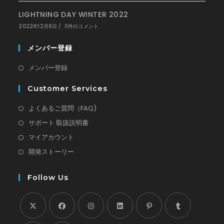
LIGHTNING DAY WINTER 2022
2022年12月6日
/
0件のコメント
メンバー登録
新
メンバー登録
し
Customer Services
い
タ
新
よくあるご質問（FAQ)
ブ
し
新
サポート 取扱説明書
で
い
し
新
マイアカウント
開
タ
い
し
新
開発ストーリー
く
ブ
タ
い
し
で
ブ
タ
い
Follow Us
開
で
ブ
タ
く
開
で
ブ
く
開
で