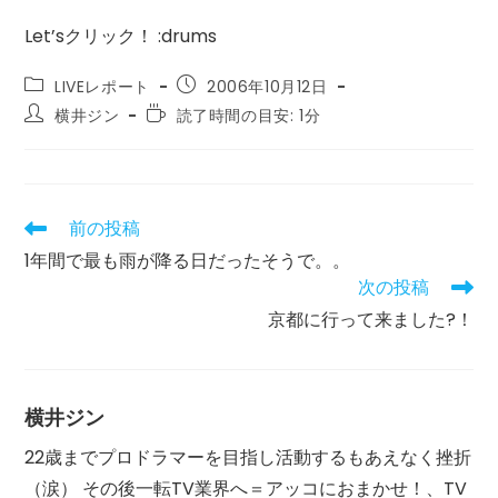
Let’sクリック！ :drums
投
投
LIVEレポート
2006年10月12日
稿
稿
投
読
横井ジン
読了時間の目安: 1分
カ
公
稿
む
テ
開
者:
の
ゴ
日:
に
リ
か
ー:
か
前の投稿
そ
る
の
1年間で最も雨が降る日だったそうで。。
時
他
間:
次の投稿
の
記
京都に行って来ました?！
事
を
読
む
横井ジン
22歳までプロドラマーを目指し活動するもあえなく挫折
（涙） その後一転TV業界へ＝アッコにおまかせ！、TV