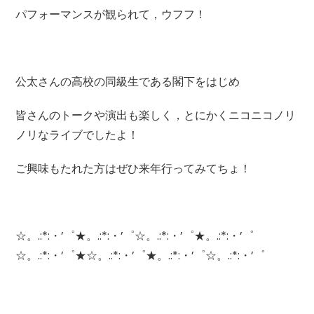
パフォーマンスが観られて，ウフフ！
公太さんの高校の同級生である閣下をはじめ
皆さんのトークや演出も楽しく，とにかくニコニコノリ
ノリなライブでしたよ！
ご興味もたれた方はぜひ来年行ってみてちょ！
☆。.:*:・’゜★。.:*:・’゜☆。.:*:・’゜★。.:*:・’゜
☆。.:*:・’゜★☆。.:*:・’゜★。.:*:・’゜☆。.:*:・’゜