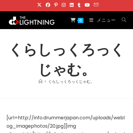
コ
ン
テ
メニュー
0
ン
ツ
へ
くらしっくろっく
ス
キ
じゃむ。
ッ
プ
>
くらしっくろっくじゃむ。
[url=http://info.drummerjapan.com/uploads/webl
og_imagephotos/20.jpg][img