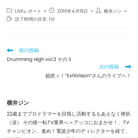
投
投
投
LIVEレポート
2010年4月15日
横井ジン
稿
稿
稿
読
読了時間の目安: 1分
カ
公
者:
む
テ
開
の
ゴ
日:
に
リ
か
ー:
か
前の投稿
そ
る
の
Drumming High vol.3 その３
時
他
間:
次の投稿
の
記
超絶ッ！”ExhiVision”さんのライブへ！
事
を
読
む
横井ジン
22歳までプロドラマーを目指し活動するもあえなく挫折
（涙） その後一転TV業界へ＝アッコにおまかせ！、TV
チャンピオン、進め！電波少年のディレクターを経て、