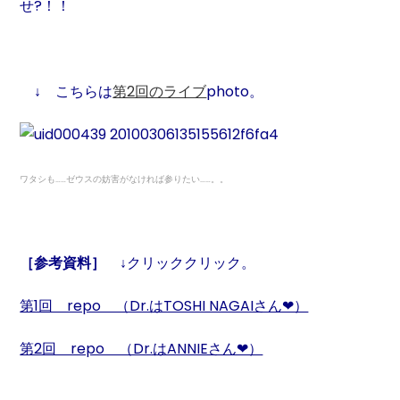
せ?！！
↓ こちらは
第2回のライブ
photo。
ワタシも……ゼウスの妨害がなければ参りたい……。。
［参考資料］ ↓
クリッククリック。
第1回 repo （Dr.はTOSHI NAGAIさん❤）
第2回 repo （Dr.はANNIEさん❤）