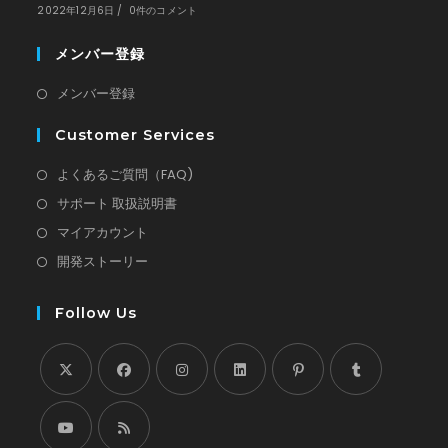
2022年12月6日
/
0件のコメント
メンバー登録
新
メンバー登録
し
Customer Services
い
タ
新
よくあるご質問（FAQ)
ブ
し
新
サポート 取扱説明書
で
い
し
新
マイアカウント
開
タ
い
し
新
開発ストーリー
く
ブ
タ
い
し
で
ブ
タ
い
Follow Us
開
で
ブ
タ
く
開
で
ブ
く
開
で
新
新
く
新
新
新
新
開
し
し
し
し
し
し
く