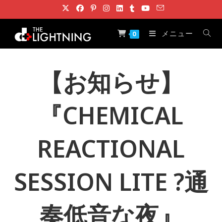
コ
ン
テ
メニュー
0
ン
ツ
へ
【お知らせ】
ス
キ
『CHEMICAL
ッ
プ
REACTIONAL
SESSION LITE ?通
奏低音な夜』