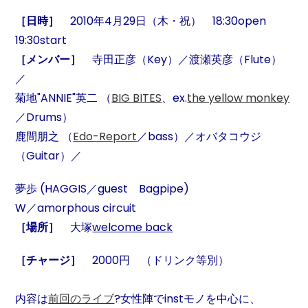
［日時］
2010年4月29日（木・
祝） 18:30open
19:30start
［メンバー］
寺田正彦（Key）／渡瀬英彦（Flute）
／
菊地"ANNIE"英二 （
BIG BITES
、ex.
the yellow monkey
／Drums）
鹿間朋之 （
Edo-Report
／bass）／オバタコウジ
（Guitar）／
夢歩 (HAGGIS／guest Bagpipe)
W／amorphous circuit
［場所］
大塚
welcome back
［チャージ］
2000円 （ドリンク等別）
内容は
前回のライブ
?女性陣でinstモノを中心に、