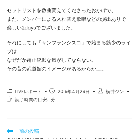
セットリストを数曲変えてくださったおかげで、
また、メンバーによる入れ替え歌唱などの演出ありで
楽しい2daysでございました。
それにしても「サンフランシスコ」で始まる筋少のライ
ブは、
なぜだか超正統派な気がしてならない。
その昔の武道館のイメージがあるからか……。
投
投
投
LIVEレポート
2015年4月29日
横井ジン
稿
稿
稿
読
読了時間の目安: 1分
カ
公
者:
む
テ
開
の
ゴ
日:
に
リ
か
ー:
か
前の投稿
そ
る
の