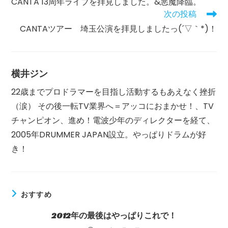
CANTA 13周年ライブを拝見しました。&悪魔降臨。
時
他
間:
次の投稿
の
記
CANTAツアー 埼玉公演を拝見しましたっ(´▽｀*)！
事
を
読
む
横井ジン
22歳までプロドラマーを目指し活動するもあえなく挫折
（涙） その後一転TV業界へ＝アッコにおまかせ！、TV
チャンピオン、進め！電波少年のディレクターを経て、
2005年DRUMMER JAPAN設立。やっぱりドラムが好
き！
おすすめ
2012年の最後はやっぱりこれで！