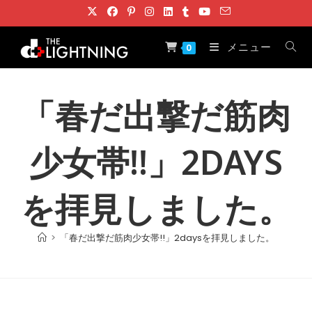
コ
ン
テ
メニュー
0
ン
ツ
へ
「春だ出撃だ筋肉
ス
キ
少女帯!!」2DAYS
ッ
プ
を拝見しました。
>
「春だ出撃だ筋肉少女帯!!」2daysを拝見しました。