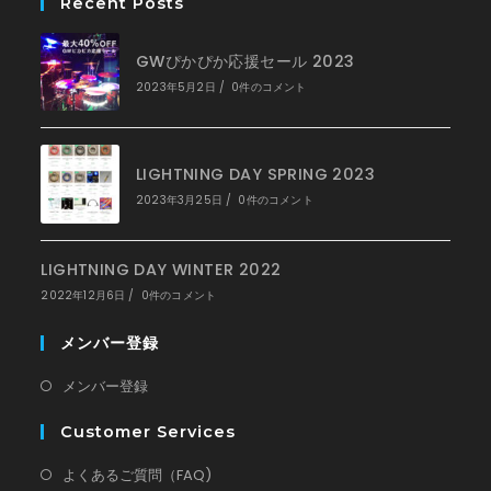
Recent Posts
タ
ブ
で
GWぴかぴか応援セール 2023
開
く
2023年5月2日
/
0件のコメント
LIGHTNING DAY SPRING 2023
2023年3月25日
/
0件のコメント
LIGHTNING DAY WINTER 2022
2022年12月6日
/
0件のコメント
メンバー登録
新
メンバー登録
し
Customer Services
い
タ
新
よくあるご質問（FAQ)