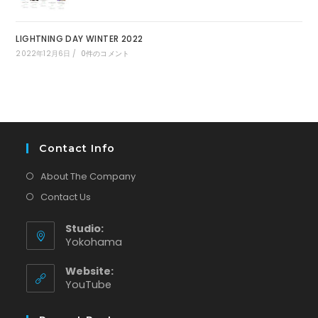
LIGHTNING DAY WINTER 2022
2022年12月6日
/
0件のコメント
Contact Info
About The Company
Contact Us
Studio:
Yokohama
Website:
新
YouTube
し
い