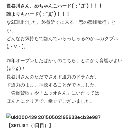
長谷川さん、めちゃんこハード(；ﾟДﾟ)！！！
誰よりもハード(；ﾟДﾟ)！！！
な2日間でした。終盤近くに来る「恋の蜜蜂飛行」と
か、
どんなお気持ちで臨んでいらっしゃるのか……ガクブル
(;・∀・)。
昨年オープンしたばかりのこちら、とにかく音響がよい
(≧▽≦)！
長谷川さんのただでさえド迫力のドラムが、
ド迫力のまま、拝聴することができました。
「労働賛歌」や「ムツオさん」にいたっては
ほんとにクリアで、幸せでございました。
【SETLIST（1日目）】