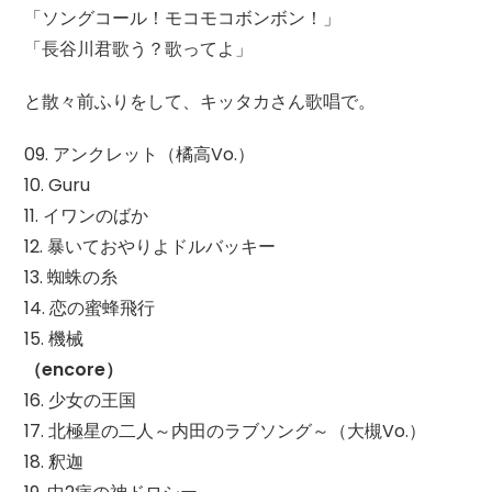
「ソングコール！モコモコボンボン！」
「長谷川君歌う？歌ってよ」
と散々前ふりをして、キッタカさん歌唱で。
09. アンクレット（橘高Vo.）
10. Guru
11. イワンのばか
12. 暴いておやりよドルバッキー
13. 蜘蛛の糸
14. 恋の蜜蜂飛行
15. 機械
（encore）
16. 少女の王国
17. 北極星の二人～内田のラブソング～（大槻Vo.）
18. 釈迦